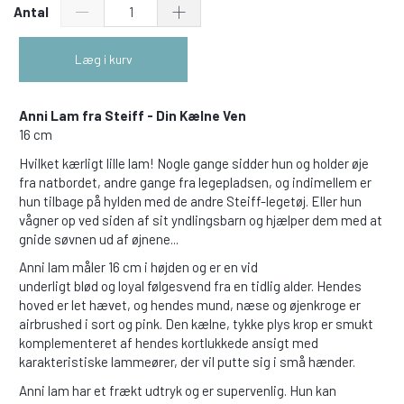
Antal
Læg i kurv
Anni Lam fra Steiff - Din Kælne Ven
16 cm
Hvilket kærligt lille lam! Nogle gange sidder hun og holder øje
fra natbordet, andre gange fra legepladsen, og indimellem er
hun tilbage på hylden med de andre Steiff-legetøj. Eller hun
vågner op ved siden af sit yndlingsbarn og hjælper dem med at
gnide søvnen ud af øjnene...
Anni lam måler 16 cm i højden og er en vid
underligt blød og loyal følgesvend fra en tidlig alder. Hendes
hoved er let hævet, og hendes mund, næse og øjenkroge er
airbrushed i sort og pink. Den kælne, tykke plys krop er smukt
komplementeret af hendes kortlukkede ansigt med
karakteristiske lammeører, der vil putte sig i små hænder.
Anni lam har et frækt udtryk og er supervenlig. Hun kan