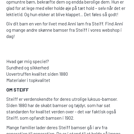
opmuntre børn, bekræfte dem og endda berolige dem. Hun er
glad for at lege med eller holde øje på tæt hold – selv når det er
lektietid. Og hun elsker at blive klappet... Det føles så godt!
Giv dit barn en ven for livet med Anni lam fra Steiff. Find Anni
og mange andre skønne bamser fra Steiff i vores webshop i
dag!
Hvad gør mig speciel?
Sundhed og sikkerhed
Uovertruffen kvalitet siden 1880
Materialer i topkvalitet
OM STEIFF
Steiff er verdenskendte for deres utrolige luksus-bamser.
Siden 1880 har de skabt bamser og tøjdyr, som har sat
standarden for kvalitet verden over - det var faktisk også
Steiff, som opfandt bamsen i 1902.
Mange familier lader deres Steiff bamser gå i arv fra
generation til generation. De er i stand til at holde så længe,