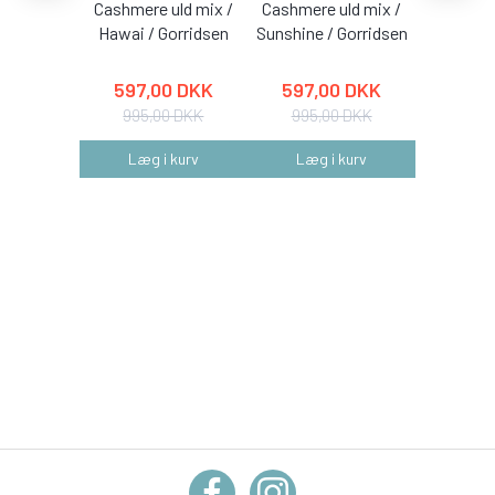
Cashmere uld mix /
Cashmere uld mix /
Cashmere
Hawai / Gorridsen
Sunshine / Gorridsen
Coral /
597,00 DKK
597,00 DKK
597,
995,00 DKK
995,00 DKK
995,
Læg i kurv
Læg i kurv
Læg 