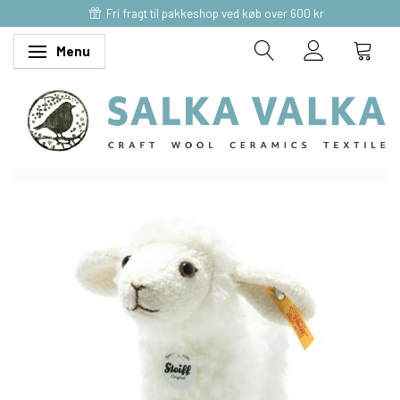
Fri fragt til pakkeshop ved køb over 600 kr
Menu
Skifte navigation