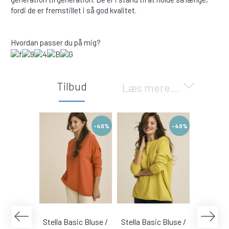
fordi de er fremstillet i så god kvalitet.
Hvordan passer du på mig?
Tilbud
Læs mere...
-40%
-40%
Stella Basic Bluse /
Stella Basic Bluse /
Stella Ba