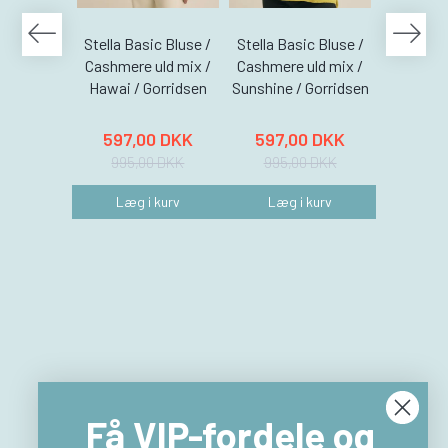
Stella Basic Bluse /
Stella Basic Bluse /
Stella Ba
Cashmere uld mix /
Cashmere uld mix /
Cashmere
Hawai / Gorridsen
Sunshine / Gorridsen
Coral /
597,00 DKK
597,00 DKK
597,
995,00 DKK
995,00 DKK
995,
Læg i kurv
Læg i kurv
Læg 
Få VIP-fordele og