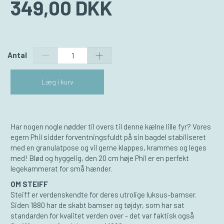
349,00 DKK
Antal
Læg i kurv
Har nogen nogle nødder til overs til denne kælne lille fyr? Vores
egern Phil sidder forventningsfuldt på sin bagdel stabiliseret
med en granulatpose og vil gerne klappes, krammes og leges
med! Blød og hyggelig, den 20 cm høje Phil er en perfekt
legekammerat for små hænder.
OM STEIFF
Steiff er verdenskendte for deres utrolige luksus-bamser.
Siden 1880 har de skabt bamser og tøjdyr, som har sat
standarden for kvalitet verden over - det var faktisk også