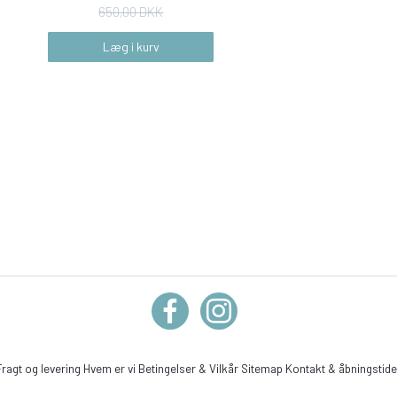
650,00 DKK
Læg i kurv
Fragt og levering
Hvem er vi
Betingelser & Vilkår
Sitemap
Kontakt & åbningstide