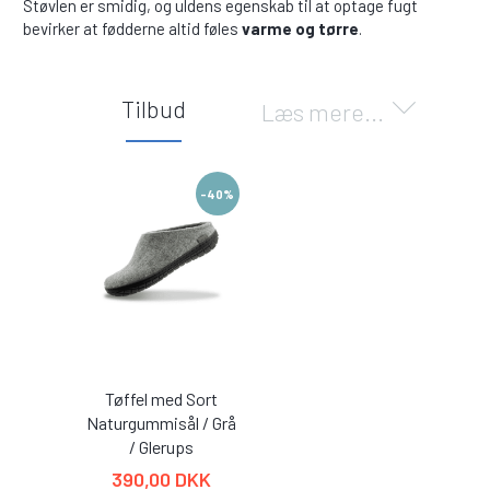
Støvlen er smidig, og uldens egenskab til at optage fugt
bevirker at fødderne altid føles
varme og tørre
.
Tilbud
Læs mere...
-40%
Tøffel med Sort
Naturgummisål / Grå
/ Glerups
390,00 DKK