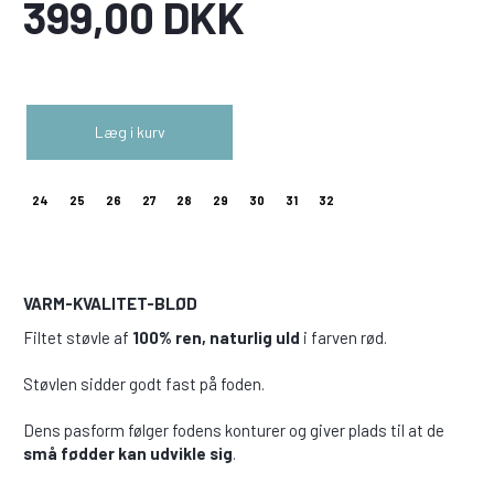
399,00 DKK
Læg i kurv
24
25
26
27
28
29
30
31
32
VARM-KVALITET-BLØD
Filtet støvle af
100% ren, naturlig uld
i farven rød.
Støvlen sidder godt fast på foden.
Dens pasform følger fodens konturer og giver plads til at de
små fødder kan udvikle sig
.