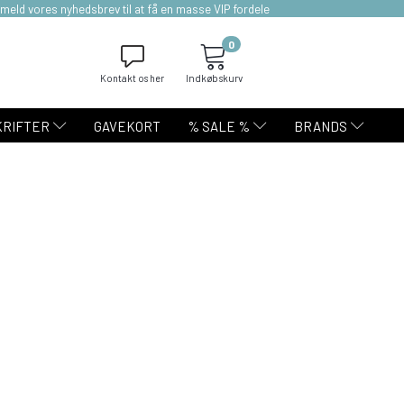
lmeld vores nyhedsbrev til at få en masse VIP fordele
0
Kontakt os her
Indkøbskurv
KRIFTER
GAVEKORT
% SALE %
BRANDS