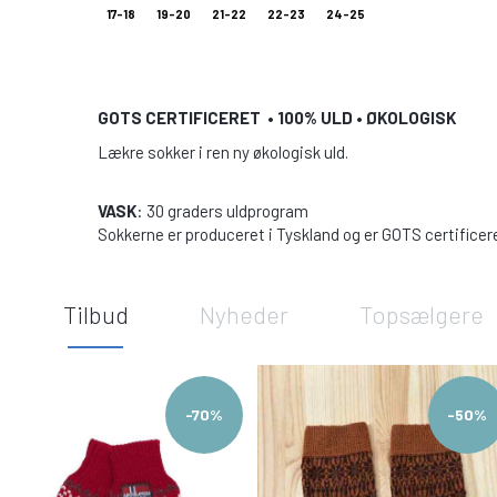
17-18
19-20
21-22
22-23
24-25
GOTS CERTIFICERET • 100% ULD • ØKOLOGISK
Lækre sokker i ren ny økologisk uld.
VASK
: 30 graders uldprogram
Sokkerne er produceret i Tyskland og er GOTS certificere
Tilbud
Nyheder
Topsælgere
-70%
-50%