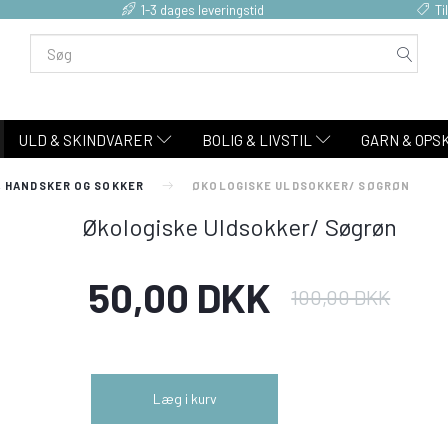
1-3 dages leveringstid
Ti
ULD & SKINDVARER
BOLIG & LIVSTIL
GARN & OPS
, HANDSKER OG SOKKER
ØKOLOGISKE ULDSOKKER/ SØGRØN
Økologiske Uldsokker/ Søgrøn
50,00 DKK
100,00 DKK
Læg i kurv