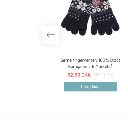
Børne fingervanter/ 100% Blødt
Kamgarnsuld/ Mørkeblå
52,50 DKK
175,00 DKK
Læg i kurv