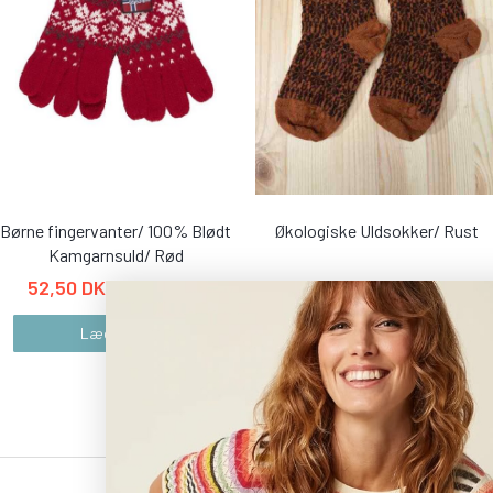
Børne fingervanter/ 100% Blødt
Økologiske Uldsokker/ Rust
Kamgarnsuld/ Rød
52,50 DKK
50,00 DKK
175,00 DKK
100,00 DKK
Læg i kurv
Se produktet