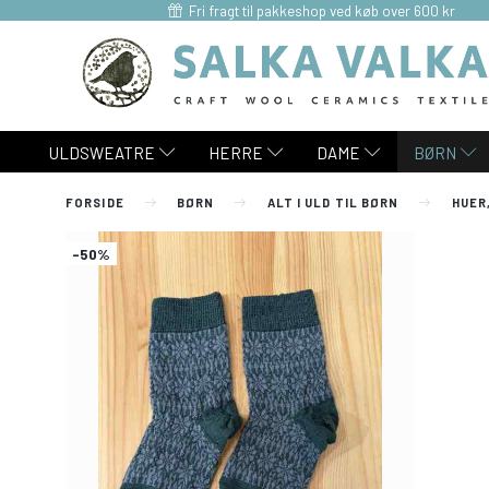
Fri fragt til pakkeshop ved køb over 600 kr
ULDSWEATRE
HERRE
DAME
BØRN
FORSIDE
BØRN
ALT I ULD TIL BØRN
HUER
-50%