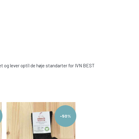
t og lever optil de høje standarter for IVN BEST
-50%
-5