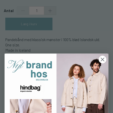
Antal
Læg i kurv
Pandebånd med klassisk mønster i 100% blød islandsk uld.
One size.
Made in Iceland
Anbefalinger