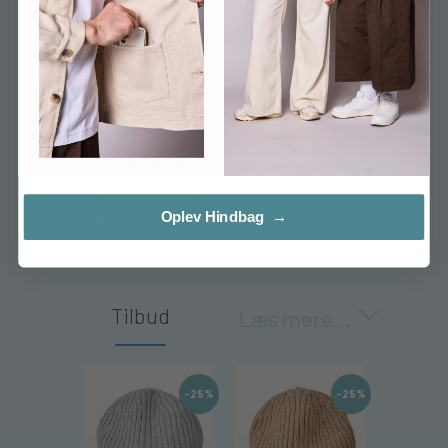
Islænder sweater -
Naturhvid med gråt
færøsk mønster
1.098,00 DKK
Se produktet
Oplev Hindbag →
Tilbud
Læs mere...
-25%
-25%