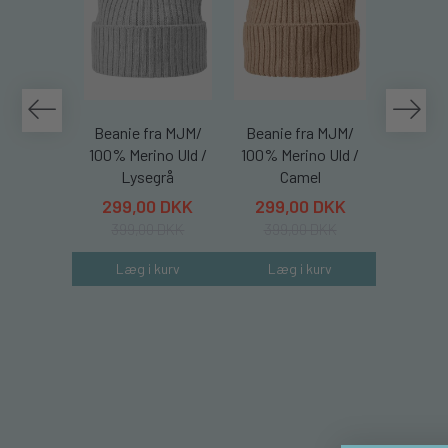
Beanie fra MJM/
Beanie fra MJM/
Beanie
100% Merino Uld /
100% Merino Uld /
100% Me
Lysegrå
Camel
S
299,00 DKK
299,00 DKK
299,
399,00 DKK
399,00 DKK
399,
Læg i kurv
Læg i kurv
Læg 