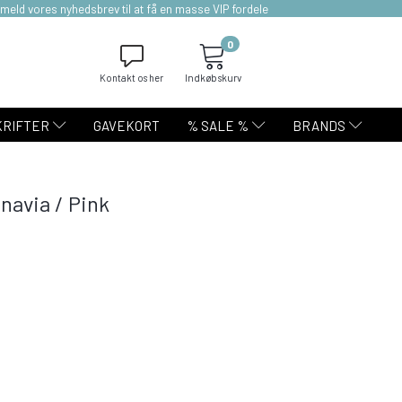
lmeld vores nyhedsbrev til at få en masse VIP fordele
0
Kontakt os her
Indkøbskurv
KRIFTER
GAVEKORT
% SALE %
BRANDS
navia / Pink