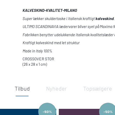
KALVESKIND-KVALITET-MILANO
Super lækker skuldertaske i italiensk kraftigt
kalveskind
ULTIMO SCANDINAVIA lædervarer bliver syet på Maxima fabr
Fabrikken benytter udelukkende italiensk kvalitetslæder 
Kraftigt kalveskind med let struktur
Made in Italy 100%
CROSSOVER STOR
(26 x 28 x 1 cm)
Tilbud
Nyheder
Topsælgere
-50%
-50%