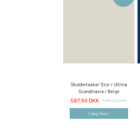
Skuldertaske/ Stor / Ultima
Scandinavia / Beige
597,50 DKK
1.195,00 DKK
Læg i kurv