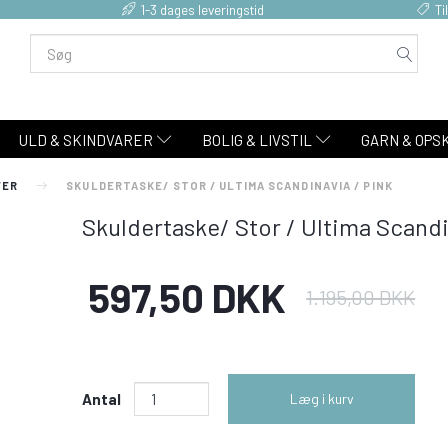
1-3 dages leveringstid
Ti
ULD & SKINDVARER
BOLIG & LIVSTIL
GARN & OPS
VER
SKULDERTASKE/ STOR / ULTIMA SCANDINAVIA / PINK
Skuldertaske/ Stor / Ultima Scandi
597,50 DKK
1.195,00 DKK
Antal
Læg i kurv