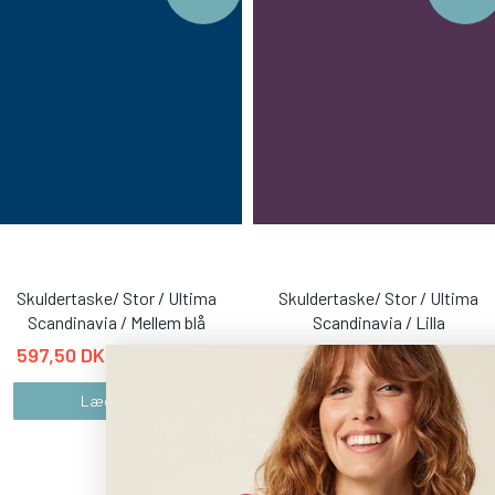
Skuldertaske/ Stor / Ultima
Skuldertaske/ Stor / Ultima
Scandinavia / Mellem blå
Scandinavia / Lilla
597,50 DKK
597,50 DKK
1.195,00 DKK
1.195,00 DKK
Læg i kurv
Læg i kurv