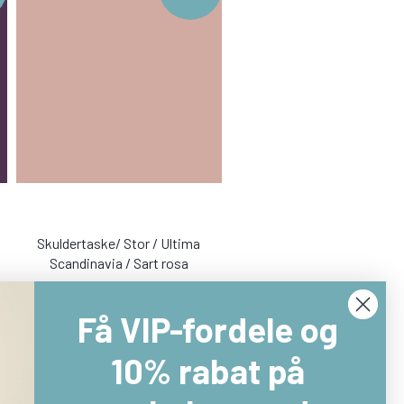
Skuldertaske/ Stor / Ultima
Scandinavia / Sart rosa
597,50 DKK
1.195,00 DKK
Få VIP-fordele og
Læg i kurv
10% rabat på