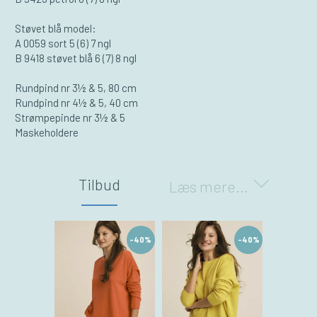
Støvet blå model:
A 0059 sort 5 (6) 7 ngl
B 9418 støvet blå 6 (7) 8 ngl
​Rundpind nr 3½ & 5, 80 cm
​Rundpind nr 4½ & 5, 40 cm
Strømpepinde nr 3½ & 5
​Maskeholdere
Tilbud
Læs mere...
-40%
-40%