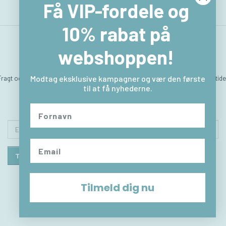
Få VIP-fordele og
10% rabat på
webshoppen!
Fragt og levering
Hvem er vi
Betingelser & Vilkår
Sitemap
Kontakt & åbningstide
Modtag eksklusive kampagner og vær den første
til at få nyhederne.
Returlabel
Fortryd købet
Email-
adresse
Tilmeld
Afmeld
Tilmeld dig nu
© 2026 - Powered by
OpenBizBox
©
Golden Planet