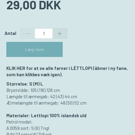
29,00 DKK
Antal
Læg i kurv
KLIK HER for at se alle farver i LÈTTLOPI
(åbner i ny fane,
som kan klikkes væk igen).
Størrelse: S (M) L
Brystvidde: 105 (116) 126 cm
Længde til ærmegab: 42 (43) 44 cm
​Ærmelængde til ærmegab: 48 (50) 52 cm
Materialer: Lettlopi 100% islandsk uld
Petrol model:
​A 0059 sort: 5 (6) 7 ngl
B 9423 petrol 6 (7) 8 ngl