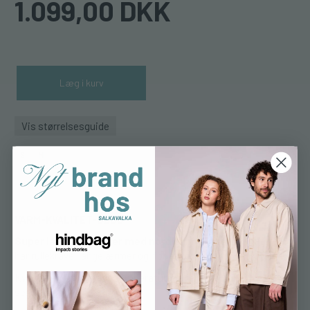
1.099,00 DKK
Læg i kurv
Vis størrelsesguide
S
M
VARM-KVALITET-BLØD
Super lækker sweater med nordisk mønster
. Sweateren
har rullekrave, lange ærmer og ribbet kant.
Kvaliteten virker både temperaturregulerende og
selvrensende.