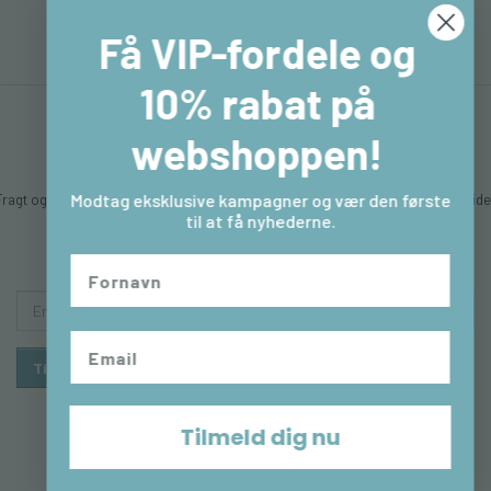
Få VIP-fordele og
10% rabat på
webshoppen!
Fragt og levering
Hvem er vi
Betingelser & Vilkår
Sitemap
Kontakt & åbningstide
Modtag eksklusive kampagner og vær den første
til at få nyhederne.
Returlabel
Fortryd købet
Email-
adresse
Tilmeld
Afmeld
Tilmeld dig nu
© 2026 - Powered by
OpenBizBox
©
Golden Planet