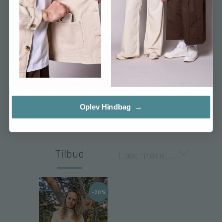
Den er produceret i Nepal under forhold der er både fair og
gennemsigtige. En del af overskuddet går til at hjælpe fattige
børn til med at få en god skolegang.
Uld er et naturligt og
bæredygtigt materiale
, som er 100%
biologisk nedbrydeligt og meget holdbart. Det er både åndbart
og antibakterielt, hvilket betyder at det
sjældent behøver at
blive vasket
.
Sweateren kan med fordel hænges på en bøjle enten på altan
eller terrasse natten over, selvfølgelig i ly for regn. Efter
udluftning på denne måde vil den være frisk og til at tage på
Oplev Hindbag →
igen.
Tilbud
Læs mere...
-20%