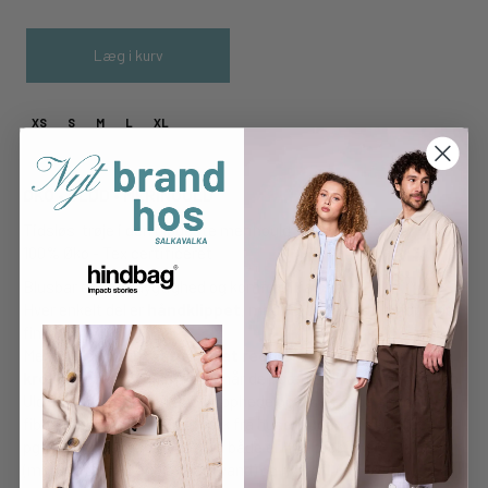
Læg i kurv
XS
S
M
L
XL
ØKO • BLØD • MERINOULD
Tidsløs trøje i den blødeste merinould
100% Øko - Tex certificeret
Blusbar er bæredygtighed og komfort i farver.
Hver enkelt del er
håndklippet
, med vægt på god pasform og
finish.
Merino uld er
fantastisk til at regulere
kropstemperaturen
, især når den bæres direkte mod huden.
Uld giver varme uden at overophede pga. den gode åndbarhed i
fibrene. Uld trækker sved væk fra huden, uden at det føles vådt
pga uldens keratinfibre, som både er hydrofobiske
(modstandsdygtige overfor vand) og hydrofil (