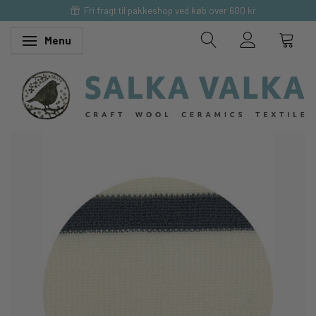
Fri fragt til pakkeshop ved køb over 600 kr
Menu
Skifte navigation