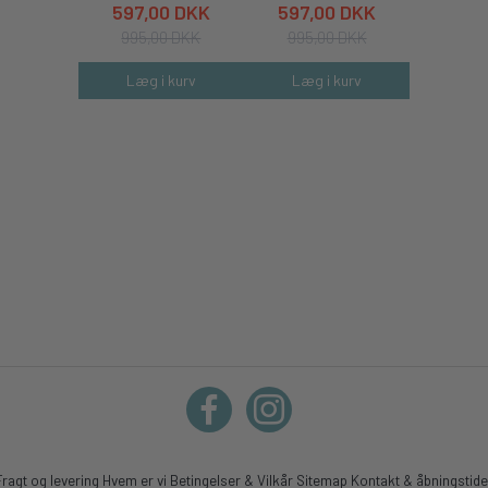
597,00 DKK
597,00 DKK
597,
995,00 DKK
995,00 DKK
995,
Læg i kurv
Læg i kurv
Læg 
Fragt og levering
Hvem er vi
Betingelser & Vilkår
Sitemap
Kontakt & åbningstide