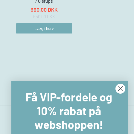
/ Glerups
390,00 DKK
650,00 DKK
Læg i kurv
Få VIP-fordele og
10% rabat på
webshoppen!