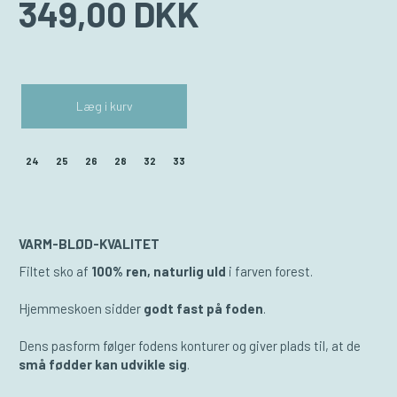
349,00 DKK
Læg i kurv
24
25
26
28
32
33
VARM-BLØD-KVALITET
Filtet sko af
100% ren, naturlig uld
i farven forest.
Hjemmeskoen sidder
godt fast på foden
.
Dens pasform følger fodens konturer og giver plads til, at de
små fødder kan udvikle sig
.