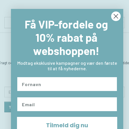
Få VIP-fordele og
Filtre
10% rabat på
webshoppen!
Fragt og levering
Hvem er vi
Betingelser & Vilkår
Sitemap
Kontakt & åbningstide
Modtag eksklusive kampagner og vær den første
til at få nyhederne.
Returlabel
Fortryd købet
Email-
adresse
Tilmeld
Afmeld
Tilmeld dig nu