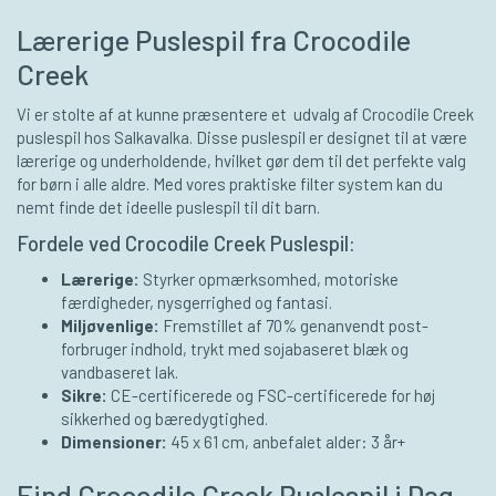
Lærerige Puslespil fra Crocodile
Creek
Vi er stolte af at kunne præsentere et udvalg af Crocodile Creek
puslespil hos Salkavalka. Disse puslespil er designet til at være
lærerige og underholdende, hvilket gør dem til det perfekte valg
for børn i alle aldre. Med vores praktiske filter system kan du
nemt finde det ideelle puslespil til dit barn.
Fordele ved Crocodile Creek Puslespil:
Lærerige:
Styrker opmærksomhed, motoriske
færdigheder, nysgerrighed og fantasi.
Miljøvenlige:
Fremstillet af 70% genanvendt post-
forbruger indhold, trykt med sojabaseret blæk og
vandbaseret lak.
Sikre:
CE-certificerede og FSC-certificerede for høj
sikkerhed og bæredygtighed.
Dimensioner:
45 x 61 cm, anbefalet alder: 3 år+
Find Crocodile Creek Puslespil i Dag