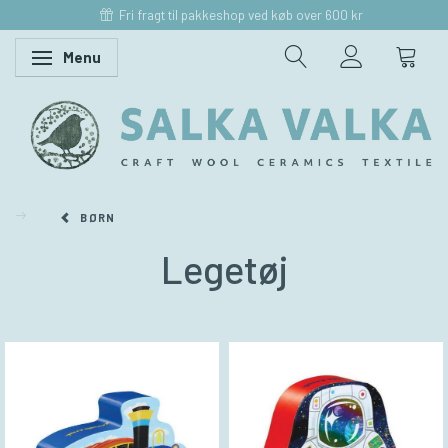
Fri fragt til pakkeshop ved køb over 600 kr
Menu
Skifte navigation
BØRN
Legetøj