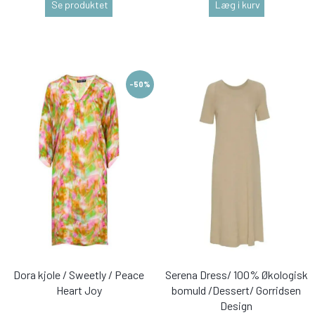
Se produktet
Læg i kurv
-50%
Dora kjole / Sweetly / Peace
Serena Dress/ 100% Økologisk
Heart Joy
bomuld /Dessert/ Gorridsen
Design