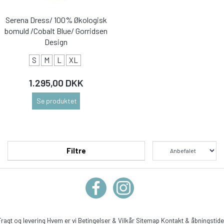
Serena Dress/ 100% Økologisk
bomuld /Cobalt Blue/ Gorridsen
Design
S
M
L
XL
1.295,00 DKK
Se produktet
Filtre
Fragt og levering
Hvem er vi
Betingelser & Vilkår
Sitemap
Kontakt & åbningstide