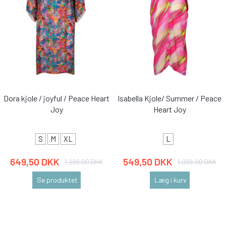
Dora kjole / joyful / Peace Heart
Isabella Kjole/ Summer / Peace
Joy
Heart Joy
S
M
XL
L
649,50 DKK
549,50 DKK
1.299,00 DKK
1.099,00 DKK
Se produktet
Læg i kurv