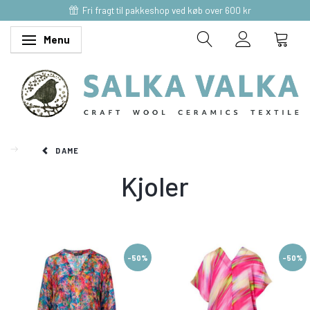
Fri fragt til pakkeshop ved køb over 600 kr
Menu
Skifte navigation
DAME
Kjoler
-50%
-50%