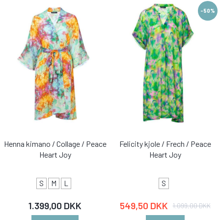
-50%
Henna kimano / Collage / Peace
Felicity kjole / Frech / Peace
Heart Joy
Heart Joy
S
M
L
S
1.399,00 DKK
549,50 DKK
1.099,00 DKK