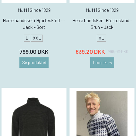
MJM | Since 1829
MJM | Since 1829
Herre handsker i Hjorteskind - -
Herre handsker i Hjorteskind -
Jack - Sort
Brun - Jack
L
XXL
XL
799,00 DKK
639,20 DKK
799,00 DKK
Se produktet
Læg i kurv