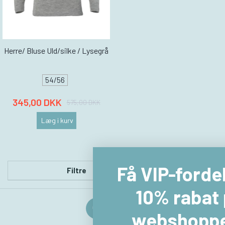
Herre/ Bluse Uld/silke / Lysegrå
54/56
345,00 DKK
575,00 DKK
Læg i kurv
Få VIP-fordele og
Filtre
10% rabat på
webshoppen!