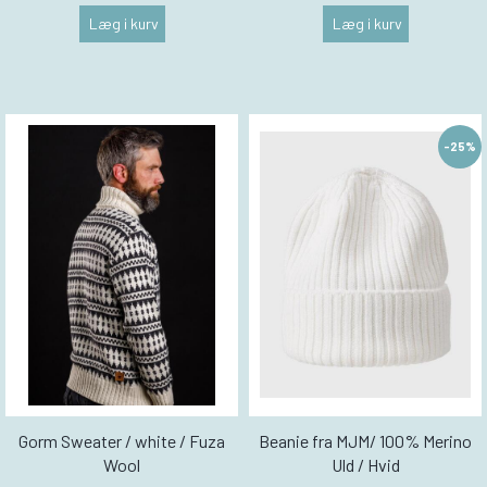
Læg i kurv
Læg i kurv
-25%
Gorm Sweater / white / Fuza
Beanie fra MJM/ 100% Merino
Wool
Uld / Hvid