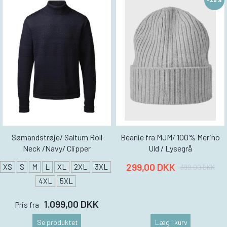
Sømandstrøje/ Saltum Roll
Beanie fra MJM/ 100% Merino
Neck /Navy/ Clipper
Uld / Lysegrå
299,00 DKK
XS
S
M
L
XL
2XL
3XL
399,00 DKK
4XL
5XL
1.099,00 DKK
Pris fra
Se produktet
Læg i kurv