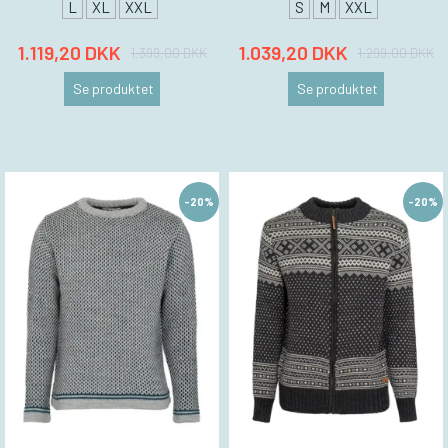
L
XL
XXL
S
M
XXL
1.119,20 DKK
1.039,20 DKK
1.399,00 DKK
1.299,00 DKK
Se produktet
Se produktet
-20%
-20%