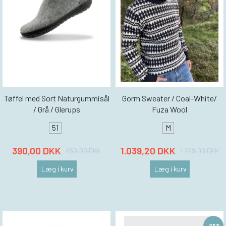
Tøffel med Sort Naturgummisål
Gorm Sweater / Coal-White/
/ Grå / Glerups
Fuza Wool
51
M
390,00 DKK
1.039,20 DKK
650,00 DKK
1.299,00 DKK
Læg i kurv
Læg i kurv
-25%