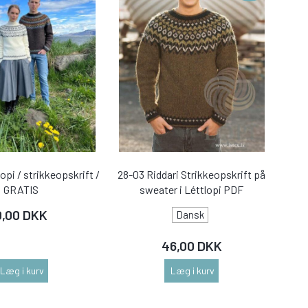
opi / strikkeopskrift /
28-03 Riddari Strikkeopskrift på
GRATIS
sweater i Léttlopi PDF
0,00 DKK
Dansk
46,00 DKK
Læg i kurv
Læg i kurv