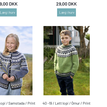
9,00 DKK
29,00 DKK
Læg i kurv
Læg i kurv
 lopi / Samstada / Print
40 -19 / Lett lopi / Òmur / Print