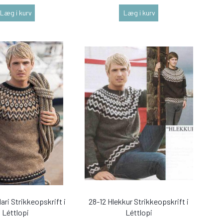
Læg i kurv
Læg i kurv
ari Strikkeopskrift i
28-12 Hlekkur Strikkeopskrift i
Léttlopi
Léttlopi