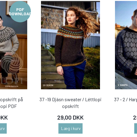
PDF
DOWNLOAD
eopskrift på
37 -19 Djásn sweater / Léttlopi
37 - 2 / Ha
tlopi PDF
opskrift
DKK
29,00 DKK
2
urv
Læg i kurv