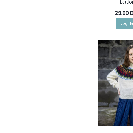
Lettlo
29,00 
Læg i k