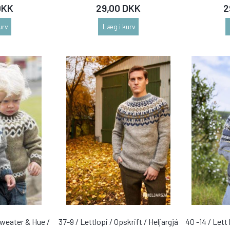
DKK
29,00 DKK
2
urv
Læg i kurv
sweater & Hue /
37-9 / Lettlopi / Opskrift / Heljargjá
40 -14 / Lett