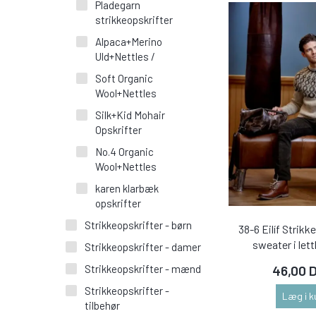
Pladegarn
strikkeopskrifter
Alpaca+Merino
Uld+Nettles /
Soft Organic
Wool+Nettles
Silk+Kid Mohair
Opskrifter
No.4 Organic
Wool+Nettles
karen klarbæk
opskrifter
Strikkeopskrifter - børn
38-6 Eilíf Strikk
sweater i let
Strikkeopskrifter - damer
46,00 
Strikkeopskrifter - mænd
Strikkeopskrifter -
Læg i k
tilbehør