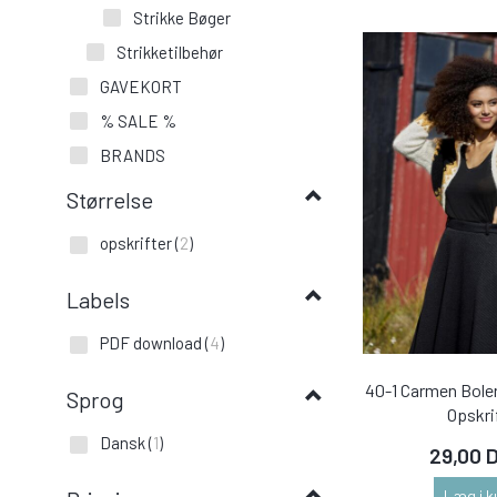
Strikke Bøger
Strikketilbehør
GAVEKORT
% SALE %
BRANDS
Størrelse
opskrifter
(
2
)
Labels
PDF download
(
4
)
40-1 Carmen Boler
Sprog
Opskri
Dansk
(
1
)
29,00 
Læg i k