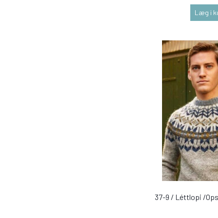
Læg i k
37-9 / Léttlopi /Ops