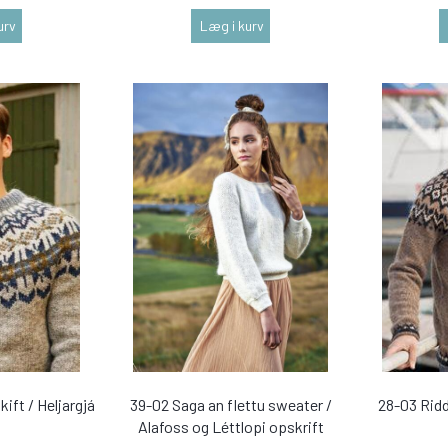
urv
Læg i kurv
kift / Heljargjá
39-02 Saga an flettu sweater /
28-03 Ridd
Alafoss og Léttlopi opskrift