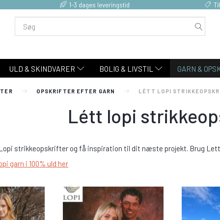
1-3 dages leveringstid
Ti
ULD & SKINDVARER
BOLIG & LIVSTIL
GARN & OPS
FTER
OPSKRIFTER EFTER GARN
LÉTT LOPI STRIKKEOPSKR
Létt lopi strikkeop
opi strikkeopskrifter og få inspiration til dit næste projekt. Brug Lett
opi garn i 100% uld her