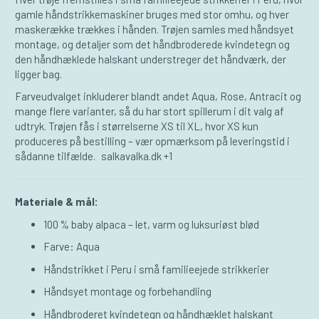
gamle håndstrikkemaskiner bruges med stor omhu, og hver
maskerække trækkes i hånden. Trøjen samles med håndsyet
montage, og detaljer som det håndbroderede kvindetegn og
den håndhæklede halskant understreger det håndværk, der
ligger bag.
Farveudvalget inkluderer blandt andet Aqua, Rose, Antracit og
mange flere varianter, så du har stort spillerum i dit valg af
udtryk. Trøjen fås i størrelserne XS til XL, hvor XS kun
produceres på bestilling – vær opmærksom på leveringstid i
sådanne tilfælde.
salkavalka.dk
+1
Materiale & mål:
100 % baby alpaca – let, varm og luksuriøst blød
Farve: Aqua
Håndstrikket i Peru i små familieejede strikkerier
Håndsyet montage og forbehandling
Håndbroderet kvindetegn og håndhæklet halskant