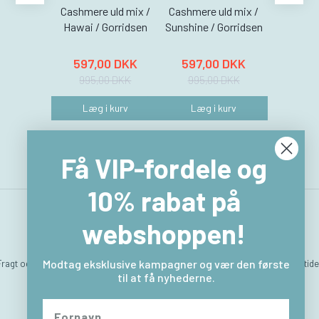
Cashmere uld mix /
Cashmere uld mix /
Cashmere
Hawai / Gorridsen
Sunshine / Gorridsen
Coral /
597,00 DKK
597,00 DKK
597,
995,00 DKK
995,00 DKK
995,
Læg i kurv
Læg i kurv
Læg 
Få VIP-fordele og
10% rabat på
webshoppen!
Fragt og levering
Hvem er vi
Betingelser & Vilkår
Sitemap
Kontakt & åbningstide
Modtag eksklusive kampagner og vær den første
til at få nyhederne.
Returlabel
Fortryd købet