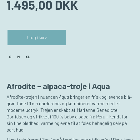
1.495,00 DKK
Læg i kurv
S
M
XL
Afrodite – alpaca-trøje i Aqua
Afrodite-trøjen i nuancen
Aqua
bringer en frisk og levende blå-
grøn tone til din garderobe, og kombinerer varme med et
moderne udtryk. Trøjen er skabt af Marianne Benedicte
Gorridsen og strikket i 100 % baby alpaca fra Peru – kendt for
sin fine blødhed, varme og evne til at føles behagelig selv på
sart hud.
Hver trøje fremstilles i små familieejede strikkerier i Peru, hvor