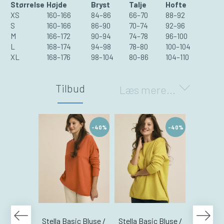
Størrelse
Højde
Bryst
Talje
Hofte
XS
160–166
84–86
66–70
88–92
S
160–166
86–90
70–74
92–96
M
166–172
90–94
74–78
96–100
L
168–174
94–98
78–80
100–104
XL
168–176
98–104
80–86
104–110
Tilbud
Læs mere...
-40%
-40%
Stella Basic Bluse /
Stella Basic Bluse /
Stella Ba