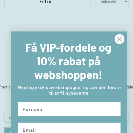
Filtre
Få VIP-fordele og
10% rabat på
webshoppen!
Fragt og levering
Hvem er vi
Betingelser & Vilkår
Sitemap
Kontakt & åbningstide
Modtag eksklusive kampagner og vær den første
til at få nyhederne.
Returlabel
Fortryd købet
Email-
adresse
Tilmeld
Afmeld