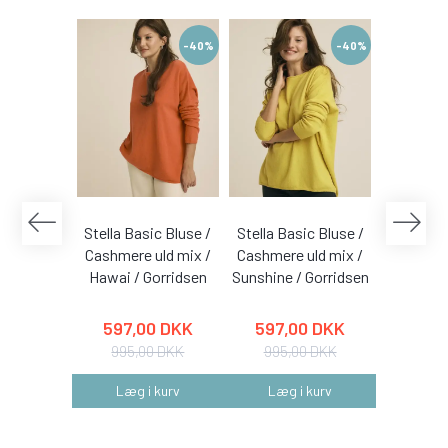
-40%
-40%
Stella Basic Bluse /
Stella Basic Bluse /
Stella Ba
Cashmere uld mix /
Cashmere uld mix /
Cashmere
Hawai / Gorridsen
Sunshine / Gorridsen
Coral /
597,00 DKK
597,00 DKK
597,
995,00 DKK
995,00 DKK
995,
Læg i kurv
Læg i kurv
Læg 