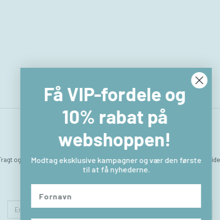
Få VIP-fordele og
10% rabat på
webshoppen!
Fragt og levering
Hvem er vi
Betingelser & Vilkår
Sitemap
Kontakt & åbningstide
Modtag eksklusive kampagner og vær den første
til at få nyhederne.
Returlabel
Fortryd købet
Email-
adresse