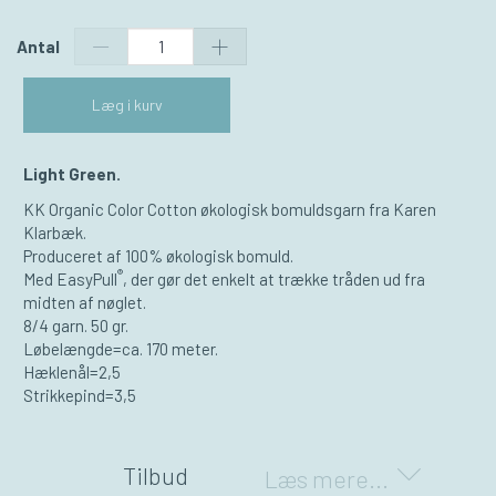
Antal
Læg i kurv
Light Green.
KK Organic Color Cotton økologisk bomuldsgarn fra Karen
Klarbæk.
Produceret af 100% økologisk bomuld.
®
Med EasyPull
, der gør det enkelt at trække tråden ud fra
midten af nøglet.
8/4 garn. 50 gr.
Løbelængde=ca. 170 meter.
Hæklenål=2,5
Strikkepind=3,5
Tilbud
Læs mere...