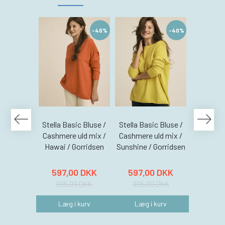
-40%
-40%
Stella Basic Bluse /
Stella Basic Bluse /
Stella Ba
Cashmere uld mix /
Cashmere uld mix /
Cashmere
Hawai / Gorridsen
Sunshine / Gorridsen
Coral /
597,00 DKK
597,00 DKK
597,
995,00 DKK
995,00 DKK
995,
Læg i kurv
Læg i kurv
Læg 