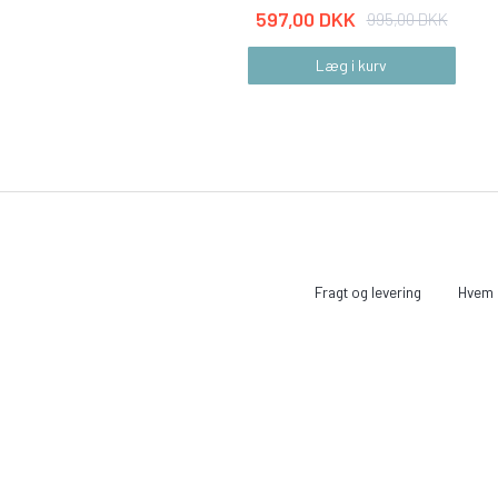
597,00 DKK
995,00 DKK
Læg i kurv
Fragt og levering
Hvem e