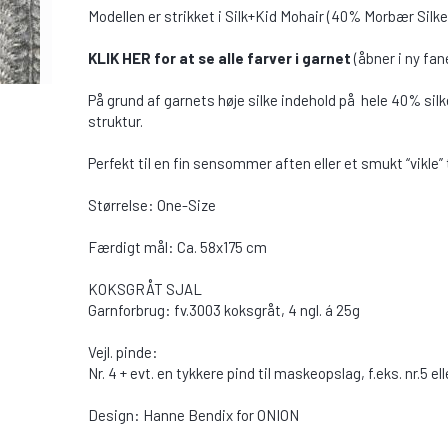
Modellen er strikket i Silk+Kid Mohair (40% Morbær Silk
KLIK HER for at se alle farver i garnet
(åbner i ny fa
På grund af garnets høje silke indehold på hele 40% si
struktur.
Perfekt til en fin sensommer aften eller et smukt “vikle”
Størrelse: One-Size
Færdigt mål: Ca. 58x175 cm
KOKSGRÅT SJAL
Garnforbrug: fv.3003 koksgråt, 4 ngl. á 25g
Vejl. pinde:
Nr. 4 + evt. en tykkere pind til maskeopslag, f.eks. nr.5 ell
Design: Hanne Bendix for ONION