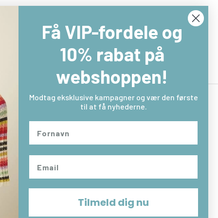
390,00 DKK
837,00 DKK
650,00 DKK
1.395,00 D
Få VIP-fordele og
Læg i kurv
Læg i kurv
10% rabat på
webshoppen!
Modtag eksklusive kampagner og vær den første
til at få nyhederne.
Returlabel
Fortryd købet
Tilmeld dig nu