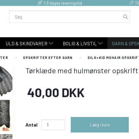
1-3 dages leveringstid
Ti
ULD & SKINDVARER
BOLIG & LIVSTIL
GARN & OPS
FTER
OPSKRIFTER EFTER GARN
SILK+KID MOHAIR OPSKRI
Tørklæde med hulmønster opskrift
40,00 DKK
Antal
Læg i kurv