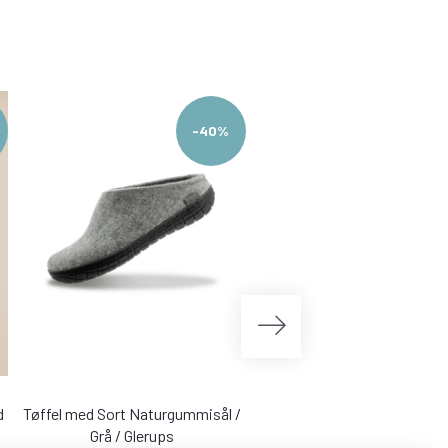
-40%
-4
d
Tøffel med Sort Naturgummisål /
Liva strik i Green Future Wo
Grå / Glerups
Gorridsen Apple Blue