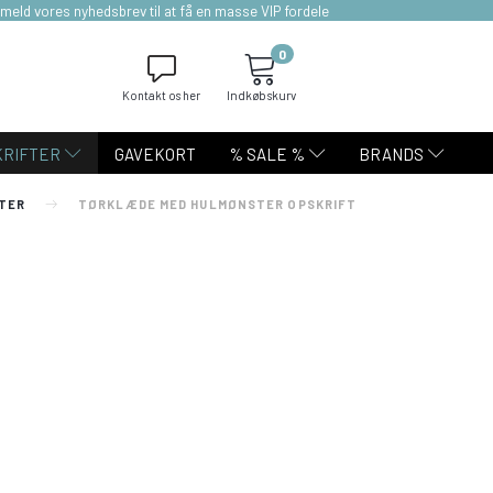
lmeld vores nyhedsbrev til at få en masse VIP fordele
0
Kontakt os her
Indkøbskurv
KRIFTER
GAVEKORT
% SALE %
BRANDS
FTER
TØRKLÆDE MED HULMØNSTER OPSKRIFT