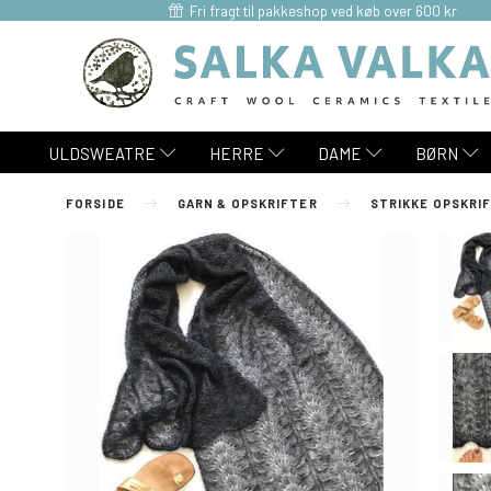
Fri fragt til pakkeshop ved køb over 600 kr
ULDSWEATRE
HERRE
DAME
BØRN
FORSIDE
GARN & OPSKRIFTER
STRIKKE OPSKRI