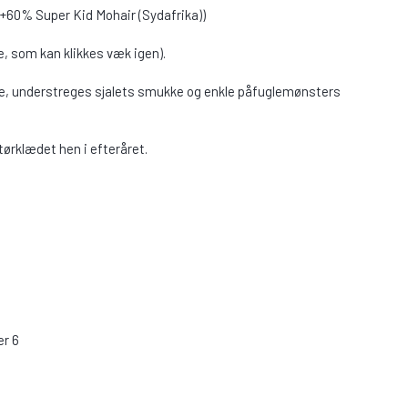
e+60% Super Kid Mohair (Sydafrika))
ne, som kan klikkes væk igen).
lke, understreges sjalets smukke og enkle påfuglemønsters
 tørklædet hen i efteråret.
er 6