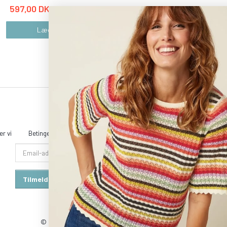
597,00 DKK
597,00 DKK
995,00 DKK
995,00 DKK
Læg i kurv
Læg i kurv
r vi
Betingelser & Vilkår
Sitemap
Kontakt & åbningstider
Email-
adresse
Tilmeld
Afmeld
© 2026 - Powered by
OpenBizBox
©
Golden Planet