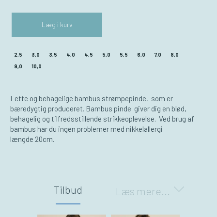
Læg i kurv
2,5
3,0
3,5
4,0
4,5
5,0
5,5
6,0
7,0
8,0
9,0
10,0
Lette og behagelige bambus strømpepinde, som er
bæredygtig produceret. Bambus pinde giver dig en blød,
behagelig og tilfredsstillende strikkeoplevelse. Ved brug af
bambus har du ingen problemer med nikkelallergi
længde 20cm.
Tilbud
Læs mere...