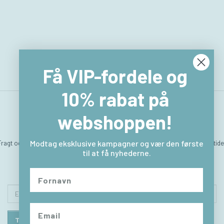
Få VIP-fordele og
10% rabat på
webshoppen!
Fragt og levering
Hvem er vi
Betingelser & Vilkår
Sitemap
Kontakt & åbningstide
Modtag eksklusive kampagner og vær den første
til at få nyhederne.
Returlabel
Fortryd købet
Email-
adresse
Tilmeld
Afmeld