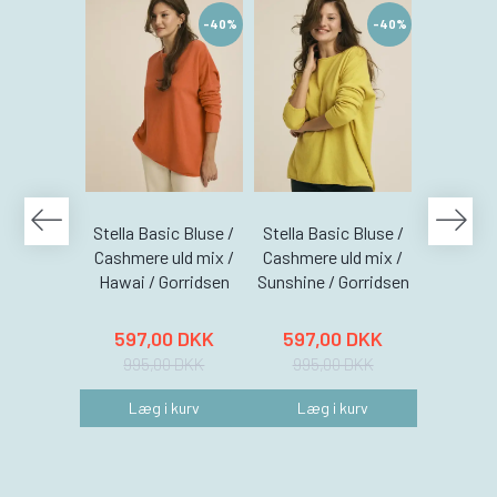
-40%
-40%
Stella Basic Bluse /
Stella Basic Bluse /
Stella Ba
Cashmere uld mix /
Cashmere uld mix /
Cashmere
Hawai / Gorridsen
Sunshine / Gorridsen
Coral /
597,00 DKK
597,00 DKK
597,
995,00 DKK
995,00 DKK
995,
Læg i kurv
Læg i kurv
Læg 