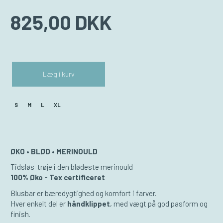
825,00 DKK
Læg i kurv
S
M
L
XL
ØKO • BLØD • MERINOULD
Tidsløs trøje i den blødeste merinould
100% Øko - Tex certificeret
Blusbar er bæredygtighed og komfort i farver.
Hver enkelt del er
håndklippet
, med vægt på god pasform og
finish.