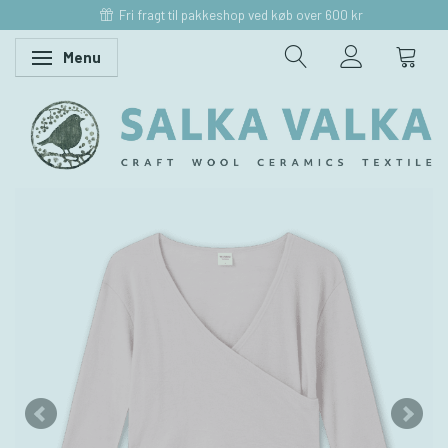
Fri fragt til pakkeshop ved køb over 600 kr
Menu
Skifte navigation