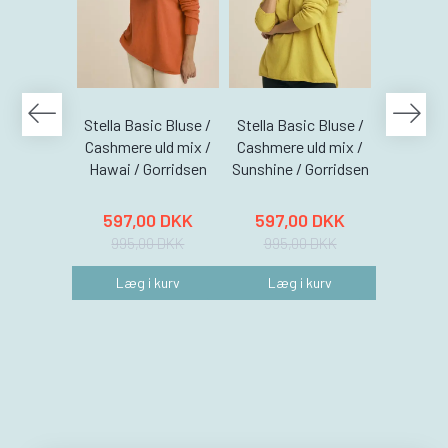
Stella Basic Bluse /
Stella Basic Bluse /
Stella Ba
Cashmere uld mix /
Cashmere uld mix /
Cashmere
Hawai / Gorridsen
Sunshine / Gorridsen
Coral /
597,00 DKK
597,00 DKK
597,
995,00 DKK
995,00 DKK
995,
Læg i kurv
Læg i kurv
Læg 