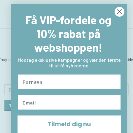
Få VIP-fordele og
10% rabat på
webshoppen!
Fragt og levering
Hvem er vi
Betingelser & Vilkår
Sitemap
Kontakt & åbningstide
Modtag eksklusive kampagner og vær den første
til at få nyhederne.
Returlabel
Fortryd købet
Email-
adresse
Tilmeld
Afmeld
Tilmeld dig nu
© 2026 - Powered by
OpenBizBox
©
Golden Planet