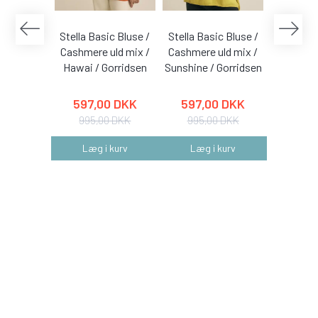
Stella Basic Bluse /
Stella Basic Bluse /
Stella Ba
Cashmere uld mix /
Cashmere uld mix /
Cashmere
Hawai / Gorridsen
Sunshine / Gorridsen
Coral /
597,00 DKK
597,00 DKK
597,
995,00 DKK
995,00 DKK
995,
Læg i kurv
Læg i kurv
Læg 