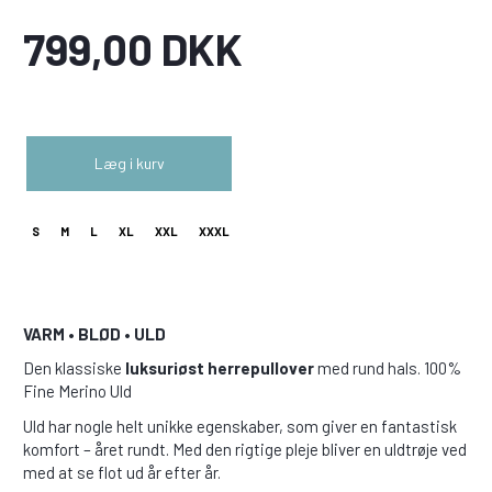
799,00 DKK
Læg i kurv
S
M
L
XL
XXL
XXXL
VARM • BLØD • ULD
Den klassiske
luksuriøst herrepullover
med rund hals. 100%
Fine Merino Uld
Uld har nogle helt unikke egenskaber, som giver en fantastisk
komfort – året rundt. Med den rigtige pleje bliver en uldtrøje ved
med at se flot ud år efter år.