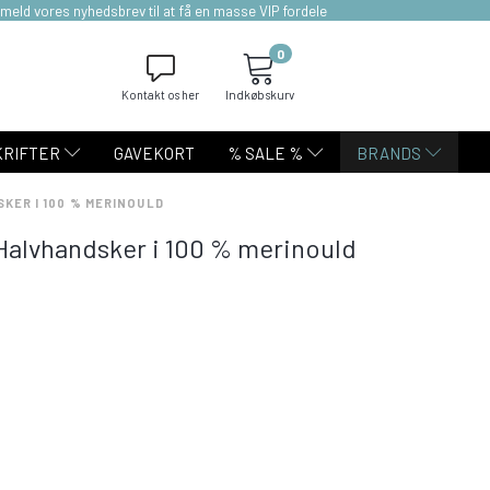
lmeld vores nyhedsbrev til at få en masse VIP fordele
0
Kontakt os her
Indkøbskurv
KRIFTER
GAVEKORT
% SALE %
BRANDS
SKER I 100 % MERINOULD
| Halvhandsker i 100 % merinould