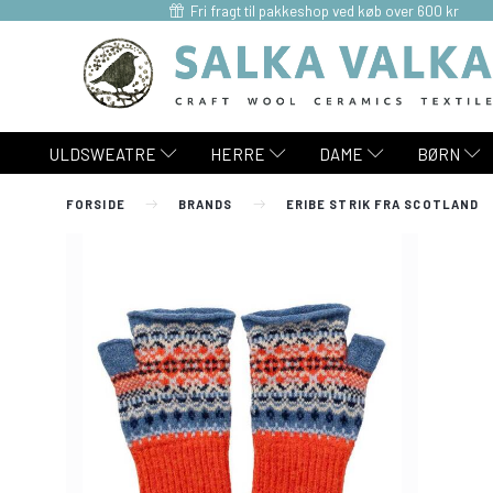
Fri fragt til pakkeshop ved køb over 600 kr
ULDSWEATRE
HERRE
DAME
BØRN
FORSIDE
BRANDS
ERIBE STRIK FRA SCOTLAND