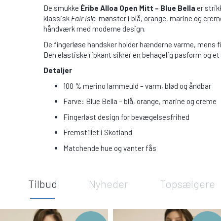
De smukke
Éribe Alloa Open Mitt – Blue Bella
er stri
klassisk
Fair Isle
-mønster i blå, orange, marine og creme
håndværk med moderne design.
De fingerløse handsker holder hænderne varme, mens fingren
Den elastiske ribkant sikrer en behagelig pasform og et 
Detaljer
100 % merino lammeuld – varm, blød og åndbar
Farve: Blue Bella – blå, orange, marine og creme
Fingerløst design for bevægelsesfrihed
Fremstillet i Skotland
Matchende hue og vanter fås
Tilbud
Nyheder
Topsælgere