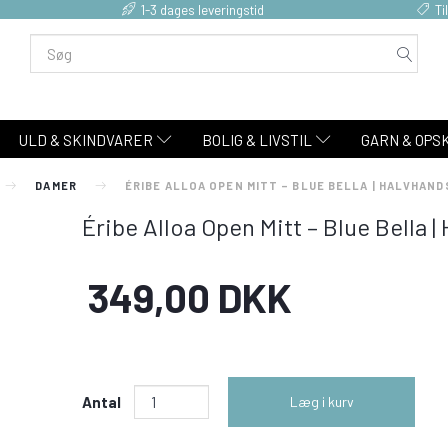
1-3 dages leveringstid
Ti
ULD & SKINDVARER
BOLIG & LIVSTIL
GARN & OPS
DAMER
ÉRIBE ALLOA OPEN MITT – BLUE BELLA | HALVHAND
Éribe Alloa Open Mitt – Blue Bella 
349,00 DKK
Antal
Læg i kurv