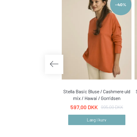
-40%
Stella Basic Bluse / Cashmere uld
mix / Hawai / Gorridsen
597,00 DKK
995,00 DKK
Læg i kurv