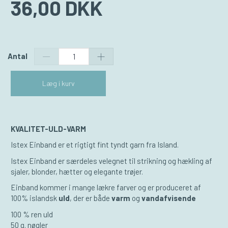
36,00 DKK
Antal
Læg i kurv
KVALITET-ULD-VARM
Istex Einband er et rigtigt fint tyndt garn fra Island.
Istex Einband er særdeles velegnet til strikning og hækling af
sjaler, blonder, hætter og elegante trøjer.
Einband kommer i mange lækre farver og er produceret af
100% islandsk
uld
, der er både
varm
og
vandafvisende
100 % ren uld
50 g. nøgler