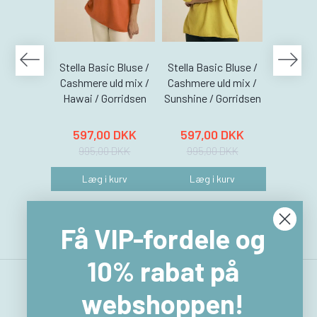
Stella Basic Bluse /
Stella Basic Bluse /
Stella Ba
Cashmere uld mix /
Cashmere uld mix /
Cashmere
Hawai / Gorridsen
Sunshine / Gorridsen
Coral /
597,00 DKK
597,00 DKK
597,
995,00 DKK
995,00 DKK
995,
Læg i kurv
Læg i kurv
Læg 
Få VIP-fordele og
10% rabat på
webshoppen!