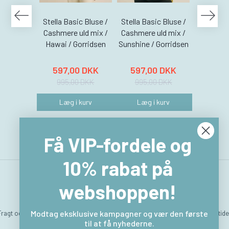
Stella Basic Bluse /
Stella Basic Bluse /
Stella Ba
Cashmere uld mix /
Cashmere uld mix /
Cashmere
Hawai / Gorridsen
Sunshine / Gorridsen
Coral /
597,00 DKK
597,00 DKK
597,
995,00 DKK
995,00 DKK
995,
Læg i kurv
Læg i kurv
Læg 
Få VIP-fordele og
10% rabat på
webshoppen!
Fragt og levering
Hvem er vi
Betingelser & Vilkår
Sitemap
Kontakt & åbningstide
Modtag eksklusive kampagner og vær den første
til at få nyhederne.