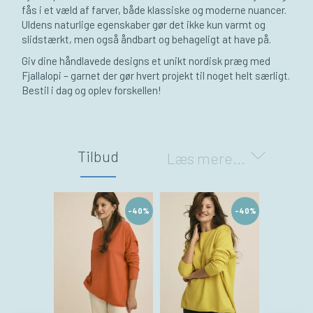
fås i et væld af farver, både klassiske og moderne nuancer.
Uldens naturlige egenskaber gør det ikke kun varmt og
slidstærkt, men også åndbart og behageligt at have på.
Giv dine håndlavede designs et unikt nordisk præg med
Fjallalopi – garnet der gør hvert projekt til noget helt særligt.
Bestil i dag og oplev forskellen!
Y
o
u
s
Tilbud
Læs mere...
a
i
d
:
-40%
-40%