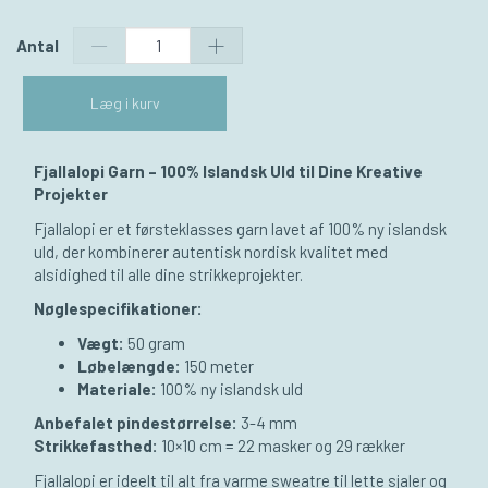
Antal
Læg i kurv
Fjallalopi Garn – 100% Islandsk Uld til Dine Kreative
Projekter
Fjallalopi er et førsteklasses garn lavet af 100% ny islandsk
uld, der kombinerer autentisk nordisk kvalitet med
alsidighed til alle dine strikkeprojekter.
Nøglespecifikationer:
Vægt:
50 gram
Løbelængde:
150 meter
Materiale:
100% ny islandsk uld
Anbefalet pindestørrelse:
3-4 mm
Strikkefasthed:
10×10 cm = 22 masker og 29 rækker
Fjallalopi er ideelt til alt fra varme sweatre til lette sjaler og