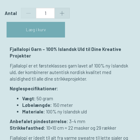
Antal
Læg i kurv
Fjallalopi Garn – 100% Islandsk Uld til Dine Kreative
Projekter
Fjallalopi er et førsteklasses garn lavet af 100% ny islandsk
uld, der kombinerer autentisk nordisk kvalitet med
alsidighed til alle dine strikkeprojekter.
Nøglespecifikationer:
Vægt:
50 gram
Løbelængde:
150 meter
Materiale:
100% ny islandsk uld
Anbefalet pindestørrelse:
3-4 mm
Strikkefasthed:
10×10 cm = 22 masker og 29 rækker
Fjallalopi er ideelt til alt fra varme sweatre til lette sjaler og