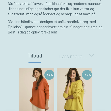
fås i et væld af farver, både klassiske og moderne nuancer.
Uldens naturlige egenskaber gør det ikke kun varmt og
slidstærkt, men også åndbart og behageligt at have på.
Giv dine håndlavede designs et unikt nordisk præg med
Fjallalopi – garnet der gør hvert projekt til noget helt særligt.
Bestil i dag og oplev forskellen!
Y
o
u
s
Tilbud
Læs mere...
a
i
d
:
-40%
-40%