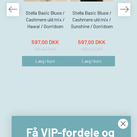
Stella Basic Bluse /
Stella Basic Bluse /
Stella Ba
Cashmere uld mix /
Cashmere uld mix /
Cashmere
Hawai / Gorridsen
Sunshine / Gorridsen
Coral /
597,00 DKK
597,00 DKK
597,
995,00 DKK
995,00 DKK
995,
Læg i kurv
Læg i kurv
Læg 
Få VIP-fordele og