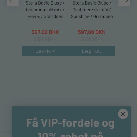
Stella Basic Bluse /
Stella Basic Bluse /
Stella Ba
Cashmere uld mix /
Cashmere uld mix /
Cashmere
Hawai / Gorridsen
Sunshine / Gorridsen
Coral /
597,00 DKK
597,00 DKK
597,
995,00 DKK
995,00 DKK
995,
Læg i kurv
Læg i kurv
Læg 
Få VIP-fordele og
10% rabat på