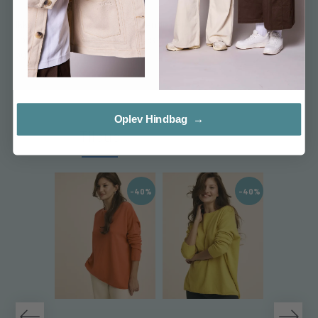
Ikke kun er Delfi Skirt enestående i stil, men den kan også
kombineres perfekt med vores Victoria Bluse for en komplet
og strålende look.
Oplev Hindbag →
Tilbud
Læs mere...
-40%
-40%