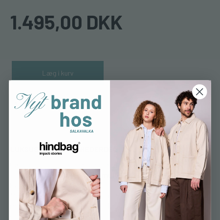
1.495,00 DKK
Læg i kurv
S
L
XL
LUKSUS • BOMULD • NEDERDEL
Gør dig klar til at skinne i denne elegante og alsidige Delfi Skirt!
Lavet af
100% økologisk bomuld
kombinerer denne nederdel
kvalitet med bæredygtighed.
Med en moderne tolkning af klassisk design, er Delfi Skirt et
must-have for enhver kvinde, der ønsker at tilføje lidt ekstra
stil til sin garderobe.