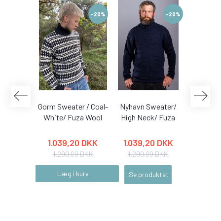
-20%
-20%
Gorm Sweater / Coal-
Nyhavn Sweater/
Bjorn 
White/ Fuza Wool
High Neck/ Fuza
Midnight
W
1.039,20 DKK
1.039,20 DKK
1.039
1.299,00 DKK
1.299,00 DKK
1.299
Læg i kurv
Se produktet
Se pr