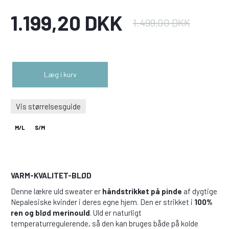
1.199,20 DKK
1.499,00 DKK
Læg i kurv
Vis størrelsesguide
M/L
S/M
VARM-KVALITET-BLØD
Denne lækre uld sweater er
håndstrikket på pinde
af dygtige
Nepalesiske kvinder i deres egne hjem. Den er strikket i
100%
ren og blød merinould
. Uld er naturligt
temperaturregulerende, så den kan bruges både på kolde