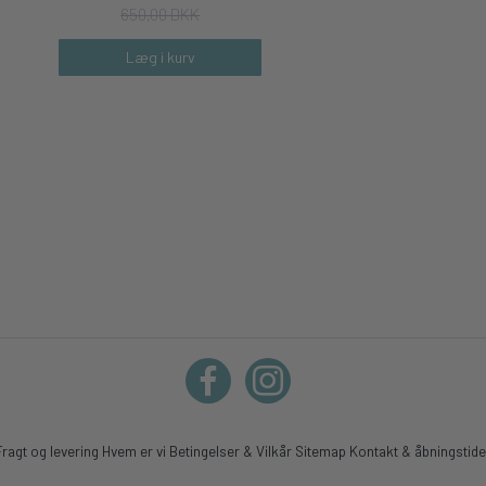
650,00 DKK
Læg i kurv
Fragt og levering
Hvem er vi
Betingelser & Vilkår
Sitemap
Kontakt & åbningstide