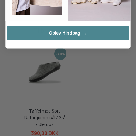
Støvlen er smidig, og uldens egenskab til at optage fugt
bevirker at fødderne altid føles
varme og tørre
.
Tilbud
Læs mere...
Oplev Hindbag →
-40%
Tøffel med Sort
Naturgummisål / Grå
/ Glerups
390,00 DKK