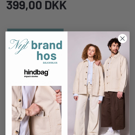
399,00 DKK
Læg i kurv
24
25
26
27
28
29
30
31
32
VARM-KVALITET-BLØD
Filtet støvle af
100% ren, naturlig uld
i farven rød.
Støvlen sidder godt fast på foden.
Dens pasform følger fodens konturer og giver plads til at de
små fødder kan udvikle sig
.