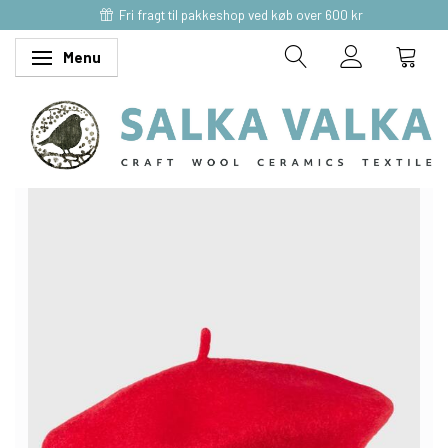
Fri fragt til pakkeshop ved køb over 600 kr
Menu
Skifte navigation