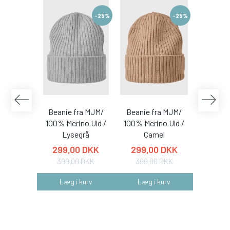
-25%
-25%
Beanie fra MJM/
Beanie fra MJM/
Beanie
100% Merino Uld /
100% Merino Uld /
100% Me
Lysegrå
Camel
S
299,00 DKK
299,00 DKK
299,
399,00 DKK
399,00 DKK
399,
Læg i kurv
Læg i kurv
Læg 