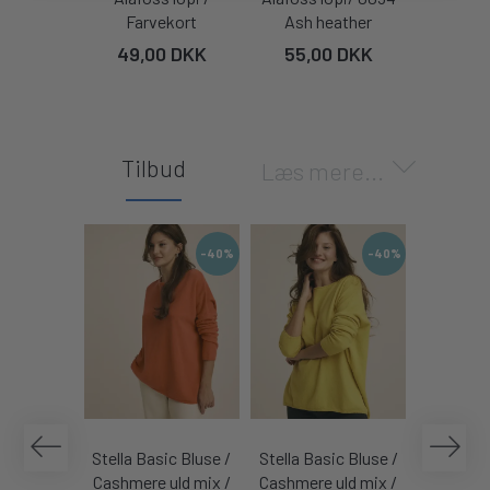
Farvekort
Ash heather
Light a
49,00 DKK
55,00 DKK
55,0
Tilbud
Læs mere...
-40%
-40%
Stella Basic Bluse /
Stella Basic Bluse /
Stella Ba
Cashmere uld mix /
Cashmere uld mix /
Cashmere