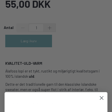
55,00 DKK
Antal
Læg i kurv
KVALITET-ULD-VARM
Álafoss lopi er et tykt, rustikt og miljørigtigt kvalitetsgarn i
100% islandsk
uld
.
Dette er det traditionelle garn til den klassiske islandske
sweater, men er også super flot i strik af interiør, f.eks. til
tæpper og puder.
Garnet er også meget velegnet til filtning/valkning