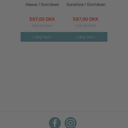
Hawai / Gorridsen
Sunshine / Gorridsen
Coral /
597,00 DKK
597,00 DKK
597,
995,00 DKK
995,00 DKK
995,
Læg i kurv
Læg i kurv
Læg 