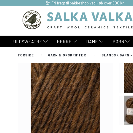
Fri fragt til pakkeshop ved køb over 600 kr
ULDSWEATRE
HERRE
DAME
BØRN
FORSIDE
GARN & OPSKRIFTER
ISLANDSK GARN -