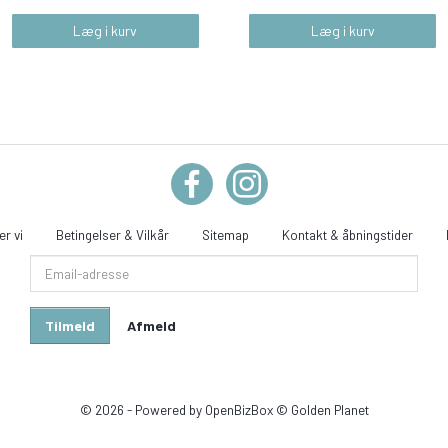
Læg i kurv
Læg i kurv
r vi
Betingelser & Vilkår
Sitemap
Kontakt & åbningstider
Email-
adresse
Tilmeld
Afmeld
© 2026 - Powered by
OpenBizBox
©
Golden Planet