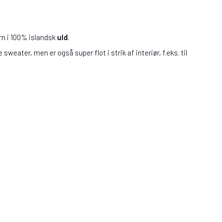
arn i 100% islandsk
uld
.
 sweater, men er også super flot i strik af interiør, f.eks. til