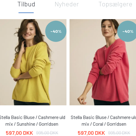
Tilbud
Nyheder
Topsælgere
-40%
-40%
Stella Basic Bluse / Cashmere uld
Stella Basic Bluse / Cashmere ul
mix / Sunshine / Gorridsen
mix / Coral / Gorridsen
597,00 DKK
597,00 DKK
995,00 DKK
995,00 DKK