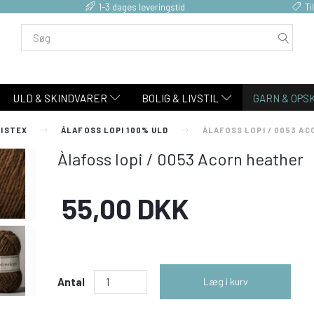
1-3 dages leveringstid
Ti
ULD & SKINDVARER
BOLIG & LIVSTIL
GARN & OPS
 ISTEX
ÁLAFOSS LOPI 100% ULD
ÀLAFOSS LOPI / 0053 A
Àlafoss lopi / 0053 Acorn heather
55,00 DKK
Antal
Læg i kurv