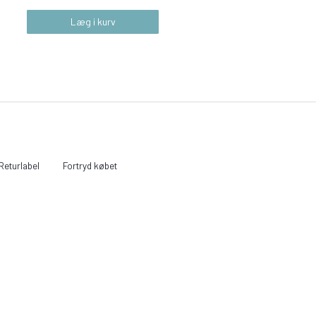
Læg i kurv
Læg i kurv
Returlabel
Fortryd købet