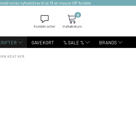
lmeld vores nyhedsbrev til at få en masse VIP fordele
0
Kontakt os her
Indkøbskurv
KRIFTER
GAVEKORT
% SALE %
BRANDS
CORN HEATHER