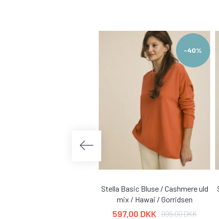
-40%
Stella Basic Bluse / Cashmere uld
mix / Hawai / Gorridsen
597,00 DKK
995,00 DKK