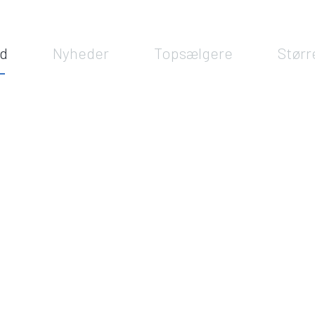
ud
Nyheder
Topsælgere
Størr