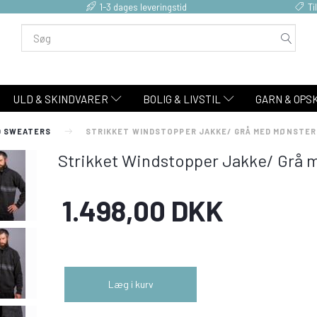
1-3 dages leveringstid
Ti
ULD & SKINDVARER
BOLIG & LIVSTIL
GARN & OPS
 SWEATERS
STRIKKET WINDSTOPPER JAKKE/ GRÅ MED MØNSTER
Strikket Windstopper Jakke/ Grå 
1.498,00 DKK
Læg i kurv