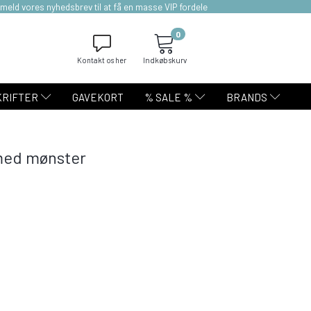
lmeld vores nyhedsbrev til at få en masse VIP fordele
0
Kontakt os her
Indkøbskurv
KRIFTER
GAVEKORT
% SALE %
BRANDS
med mønster