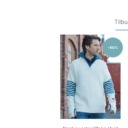
Tilb
-50%