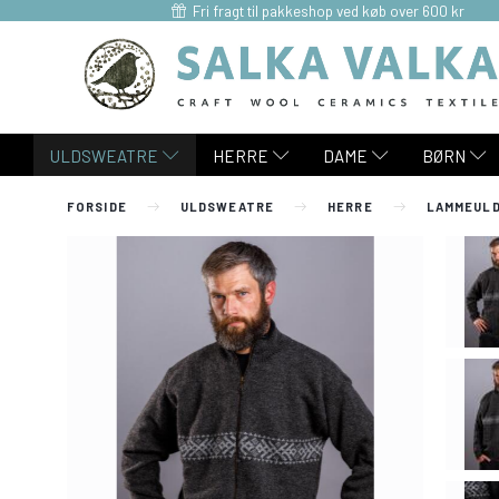
Fri fragt til pakkeshop ved køb over 600 kr
ULDSWEATRE
HERRE
DAME
BØRN
FORSIDE
ULDSWEATRE
HERRE
LAMMEULD