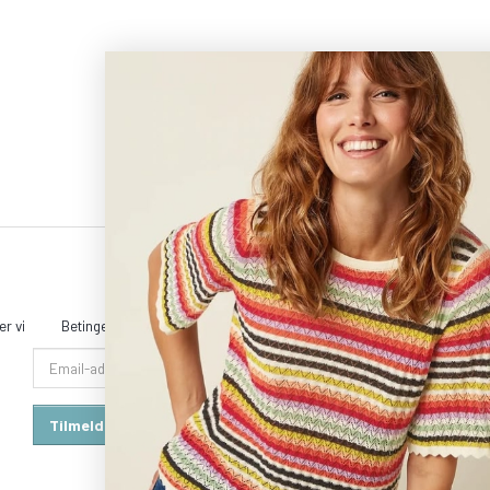
r vi
Betingelser & Vilkår
Sitemap
Kontakt & åbningstider
Email-
adresse
Tilmeld
Afmeld