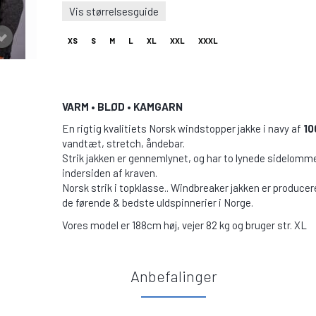
Vis størrelsesguide
XS
S
M
L
XL
XXL
XXXL
VARM • BLØD • KAMGARN
En rigtig kvalitiets Norsk windstopper jakke i navy af
10
vandtæt, stretch, åndebar.
Strik jakken er gennemlynet, og har to lynede sidelommer
indersiden af kraven.
Norsk strik i topklasse.. Windbreaker jakken er producere
de førende & bedste uldspinnerier i Norge.
Vores model er 188cm høj, vejer 82 kg og bruger str. XL
Anbefalinger