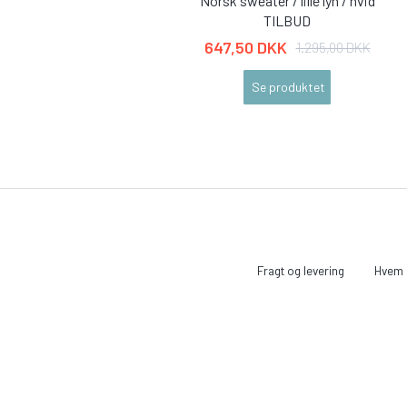
Norsk sweater / lille lyn / hvid
TILBUD
647,50 DKK
1.295,00 DKK
Se produktet
Fragt og levering
Hvem e