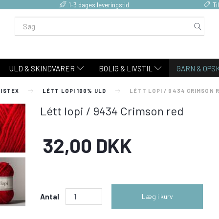
1-3 dages leveringstid
Ti
ULD & SKINDVARER
BOLIG & LIVSTIL
GARN & OPS
 ISTEX
LÉTT LOPI 100% ULD
LÉTT LOPI / 9434 CRIMSON 
Létt lopi / 9434 Crimson red
32,00 DKK
Antal
Læg i kurv