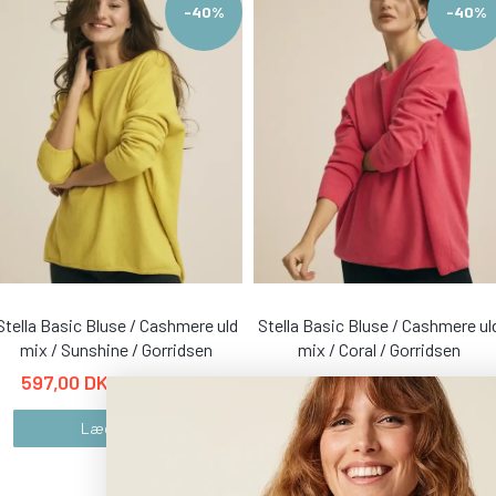
-40%
-40%
Stella Basic Bluse / Cashmere uld
Stella Basic Bluse / Cashmere ul
mix / Sunshine / Gorridsen
mix / Coral / Gorridsen
597,00 DKK
597,00 DKK
995,00 DKK
995,00 DKK
Læg i kurv
Læg i kurv