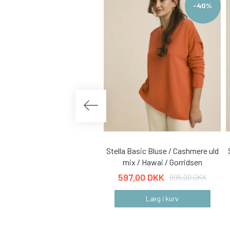
-40%
Stella Basic Bluse / Cashmere uld
mix / Hawai / Gorridsen
597,00 DKK
995,00 DKK
Læg i kurv