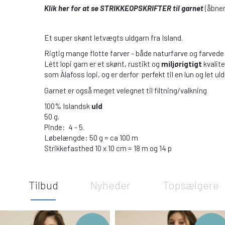
Klik her for at se STRIKKEOPSKRIFTER til garnet
(åbner
Et super skønt letvægts uldgarn fra Island.
Rigtig mange flotte farver - både naturfarve og farvede
Létt lopi garn er et skønt, rustikt og
miljørigtigt
kvalite
som Àlafoss lopi, og er derfor perfekt til en lun og let u
Garnet er også meget velegnet til filtning/valkning
100% Islandsk
uld
50 g.
Pinde: 4 - 5.
Løbelængde: 50 g = ca 100 m
Strikkefasthed 10 x 10 cm = 18 m og 14 p
Tilbud
Nyheder
Topsælgere