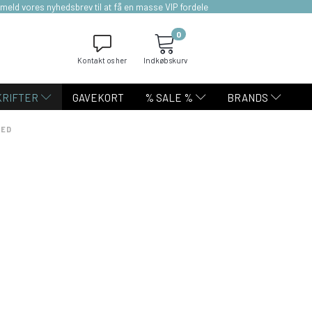
lmeld vores nyhedsbrev til at få en masse VIP fordele
0
Kontakt os her
Indkøbskurv
KRIFTER
GAVEKORT
% SALE %
BRANDS
RED