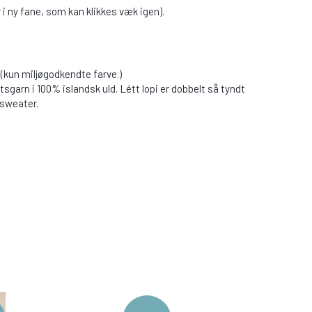
 i ny fane, som kan klikkes væk igen).
 (kun miljøgodkendte farve.)
tsgarn i 100% islandsk uld. Létt lopi er dobbelt så tyndt
ldsweater.