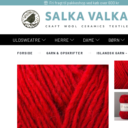
Fri fragt til pakkeshop ved køb over 600 kr
ULDSWEATRE
HERRE
DAME
BØRN
FORSIDE
GARN & OPSKRIFTER
ISLANDSK GARN -