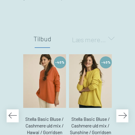
Tilbud
Læs mere...
-40%
-40%
Stella Basic Bluse /
Stella Basic Bluse /
Stella Ba
Cashmere uld mix /
Cashmere uld mix /
Cashmere
Hawai / Gorridsen
Sunshine / Gorridsen
Coral /