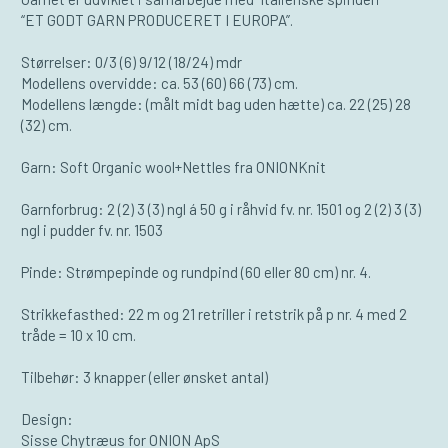
“ET GODT GARN PRODUCERET I EUROPA”.
Størrelser: 0/3 (6) 9/12 (18/24) mdr
Modellens overvidde: ca. 53 (60) 66 (73) cm.
Modellens længde: (målt midt bag uden hætte) ca. 22 (25) 28
(32) cm.
Garn: Soft Organic wool+Nettles fra ONIONKnit
Garnforbrug: 2 (2) 3 (3) ngl á 50 g i råhvid fv. nr. 1501 og 2 (2) 3 (3)
ngl i pudder fv. nr. 1503
Pinde: Strømpepinde og rundpind (60 eller 80 cm) nr. 4.
Strikkefasthed: 22 m og 21 retriller i retstrik på p nr. 4 med 2
tråde = 10 x 10 cm.
Tilbehør: 3 knapper (eller ønsket antal)
Design:
Sisse Chytræus for ONION ApS