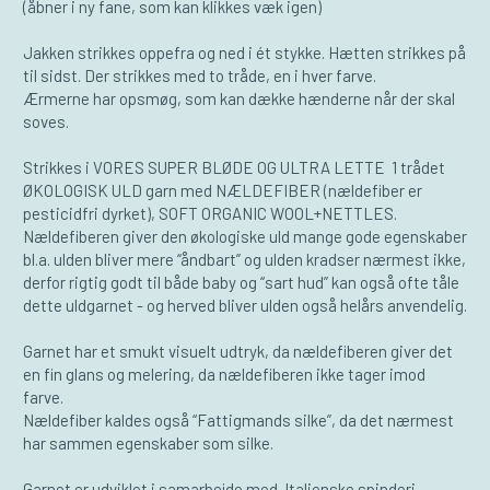
(åbner i ny fane, som kan klikkes væk igen)
Jakken strikkes oppefra og ned i ét stykke. Hætten strikkes på
til sidst. Der strikkes med to tråde, en i hver farve.
Ærmerne har opsmøg, som kan dække hænderne når der skal
soves.
Strikkes i VORES SUPER BLØDE OG ULTRA LETTE 1 trådet
ØKOLOGISK ULD garn med NÆLDEFIBER (nældefiber er
pesticidfri dyrket), SOFT ORGANIC WOOL+NETTLES.
Nældefiberen giver den økologiske uld mange gode egenskaber
bl.a. ulden bliver mere “åndbart” og ulden kradser nærmest ikke,
derfor rigtig godt til både baby og “sart hud” kan også ofte tåle
dette uldgarnet - og herved bliver ulden også helårs anvendelig.
Garnet har et smukt visuelt udtryk, da nældefiberen giver det
en fin glans og melering, da nældefiberen ikke tager imod
farve.
Nældefiber kaldes også “Fattigmands silke”, da det nærmest
har sammen egenskaber som silke.
Garnet er udviklet i samarbejde med Italienske spinderi