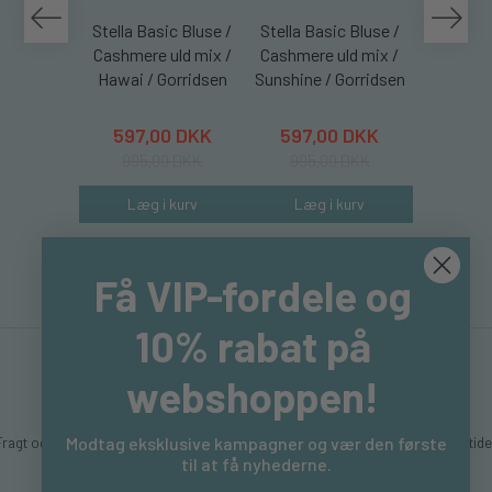
Stella Basic Bluse /
Stella Basic Bluse /
Stella Ba
Cashmere uld mix /
Cashmere uld mix /
Cashmere
Hawai / Gorridsen
Sunshine / Gorridsen
Coral /
597,00 DKK
597,00 DKK
597,
995,00 DKK
995,00 DKK
995,
Læg i kurv
Læg i kurv
Læg 
Få VIP-fordele og
10% rabat på
webshoppen!
Fragt og levering
Hvem er vi
Betingelser & Vilkår
Sitemap
Kontakt & åbningstide
Modtag eksklusive kampagner og vær den første
til at få nyhederne.