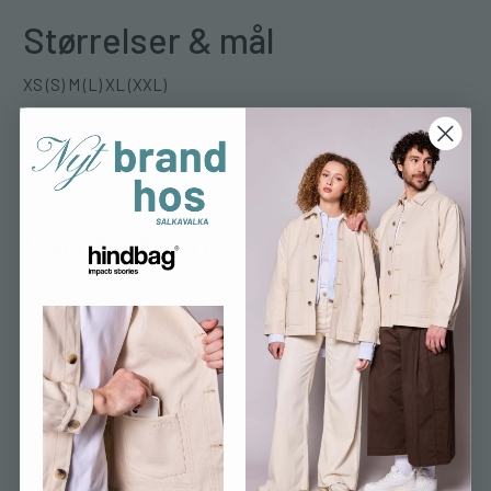
Størrelser & mål
XS (S) M (L) XL (XXL)
Brystvidde: 91 (97) 103 (108) 114 (120) cm
Længde til ærmegab: 40 (42) 44 (46) 47 (47) cm
Ærmelængde dame: 45 (46) 47 (48) 49 (50) cm
Ærmelængde herre: 49 (50) 51 (52) 53 (54) cm
Garnforbrug
Islandsk sweater strikket i Plötulopi – 100% islandsk uld (100 g
= ca. 300 m)
A Plötulopi 1032 mørkebrun: 1 (1) 1 (1) 1 (1) plade
B Plötulopi 1038 elfenben: 1 (1) 1 (1) 1 (1) plade
C Plötulopi 0005 koksgrå: 1 (1) 1 (1) 1 (1) plade
D Plötulopi 1030 gråbrun: 3 (3) 3 (4) 4 (4) plader
Se farver