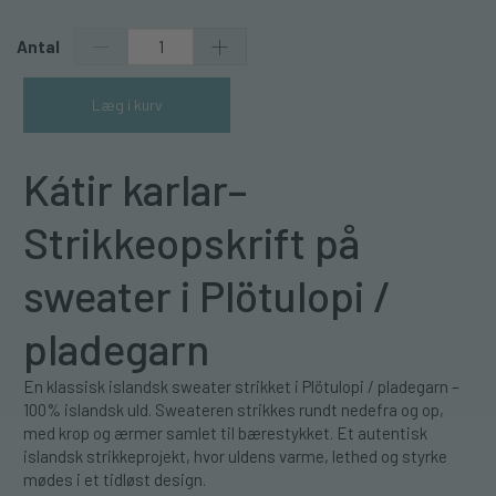
Antal
Læg i kurv
Kátir karlar–
Strikkeopskrift på
sweater i Plötulopi /
pladegarn
En klassisk islandsk sweater strikket i Plötulopi / pladegarn –
100% islandsk uld. Sweateren strikkes rundt nedefra og op,
med krop og ærmer samlet til bærestykket. Et autentisk
islandsk strikkeprojekt, hvor uldens varme, lethed og styrke
mødes i et tidløst design.