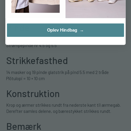
Se alle farver her i Plötulopi / pladegarn (åbner i en ny fane som
kan lukkes igen)
Pinde
Oplev Hindbag →
Rundpinde nr 4.5 og 5.5, 40 & 80 cm
Strømpepinde nr 4.5 og 5.5
Strikkefasthed
14 masker og 19 pinde glatstrik på pind 5.5 med 2 tråde
Plötulopi = 10 × 10 cm
Konstruktion
Krop og ærmer strikkes rundt fra nederste kant til ærmegab.
Derefter samles delene, og bærestykket strikkes rundt.
Bemærk