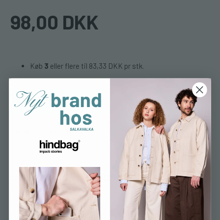
98,00 DKK
Køb
3
eller flere til
83,33 DKK
pr stk.
Læg i kurv
35/38
39/42
43/46
VARM • BLØD • KVALITETSULD
Super varme og bløde ragsokker med det norske flag. Passer
perfekt til en kold skandinavisk vinter. Ragsokker af bedste
kvalitet og er lavet af 80% merinould. De leveres i 3 størrelser.