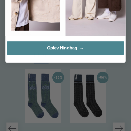
Flot rustik indpakning - perfekt til gave !
STØRRELSE:
35/38
39/42
43/46
Oplev Hindbag →
Tilbud
Læs mere...
-50%
-50%