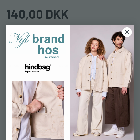
140,00 DKK
Læg i kurv
35/38
39/42
43/46
47/50
KØLENDE • BLØD • ÅNDEBAR
Lækre merinould footies "summer edition"
Merinoulden er blød og ekstremt åndebar, føles kølende og
giver friske fødder i sommermånederne.
Ulden leveres fra tyske Südwolle og er Økotex standard 100