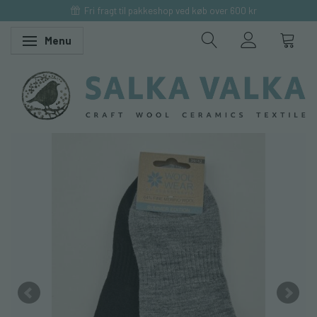
Fri fragt til pakkeshop ved køb over 600 kr
Menu
Skifte navigation