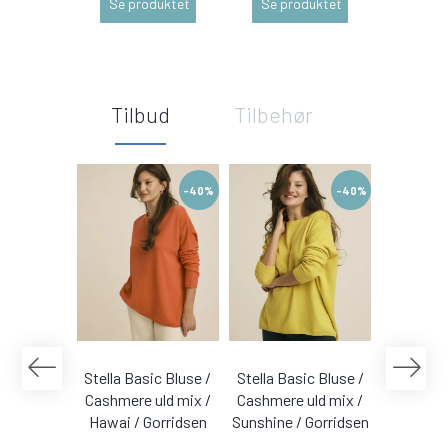
Se produktet
Se produktet
Se pr
Tilbud
Tilbehør
-40%
-40%
Stella Basic Bluse /
Stella Basic Bluse /
Stella Ba
Cashmere uld mix /
Cashmere uld mix /
Cashmere
Hawai / Gorridsen
Sunshine / Gorridsen
Coral /