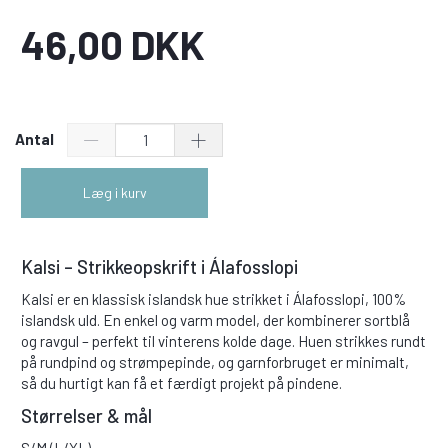
46,00 DKK
Antal
Læg i kurv
Kalsi – Strikkeopskrift i Álafosslopi
Kalsi er en klassisk islandsk hue strikket i Álafosslopi, 100%
islandsk uld. En enkel og varm model, der kombinerer sortblå
og ravgul – perfekt til vinterens kolde dage. Huen strikkes rundt
på rundpind og strømpepinde, og garnforbruget er minimalt,
så du hurtigt kan få et færdigt projekt på pindene.
Størrelser & mål
S/M (L/XL)