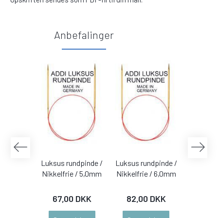
Anbefalinger
Luksus rundpinde /
Luksus rundpinde /
Strømp
Nikkelfrie / 5,0mm
Nikkelfrie / 6,0mm
bæredygt
2,5 
67,00 DKK
82,00 DKK
91,0