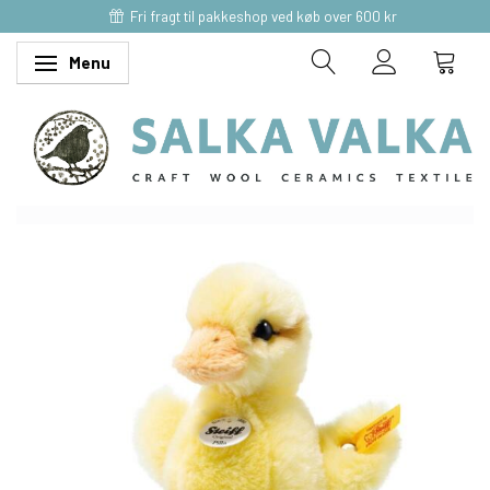
Fri fragt til pakkeshop ved køb over 600 kr
Menu
Skifte navigation