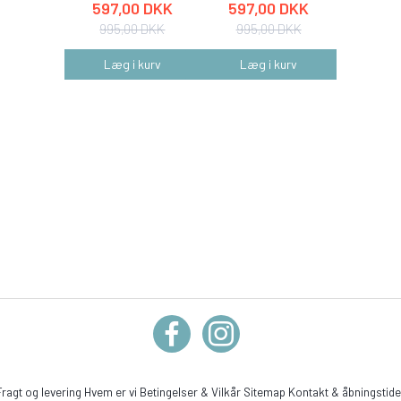
597,00 DKK
597,00 DKK
597,
995,00 DKK
995,00 DKK
995,
Læg i kurv
Læg i kurv
Læg 
Fragt og levering
Hvem er vi
Betingelser & Vilkår
Sitemap
Kontakt & åbningstide