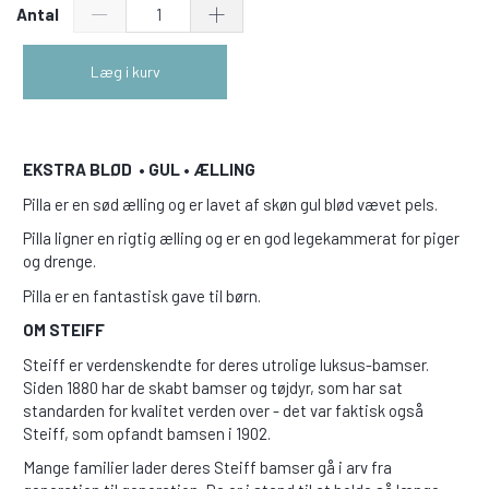
Antal
Læg i kurv
EKSTRA BLØD • GUL • ÆLLING
Pilla er en sød ælling og er lavet af skøn gul blød vævet pels.
Pilla ligner en rigtig ælling og er en god legekammerat for piger
og drenge.
Pilla er en fantastisk gave til børn.
OM STEIFF
Steiff er verdenskendte for deres utrolige luksus-bamser.
Siden 1880 har de skabt bamser og tøjdyr, som har sat
standarden for kvalitet verden over - det var faktisk også
Steiff, som opfandt bamsen i 1902.
Mange familier lader deres Steiff bamser gå i arv fra