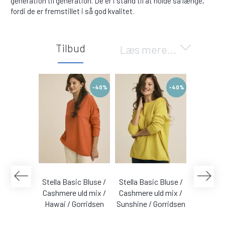
generation til generation. De er i stand til at holde så længe,
fordi de er fremstillet i så god kvalitet.
Tilbud
Læs mere...
-40%
-40%
Stella Basic Bluse /
Stella Basic Bluse /
Stella Ba
Cashmere uld mix /
Cashmere uld mix /
Cashmere
Hawai / Gorridsen
Sunshine / Gorridsen
Coral /