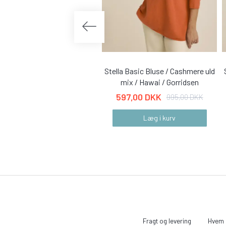
Stella Basic Bluse / Cashmere uld
mix / Hawai / Gorridsen
597,00 DKK
995,00 DKK
Læg i kurv
Fragt og levering
Hvem e