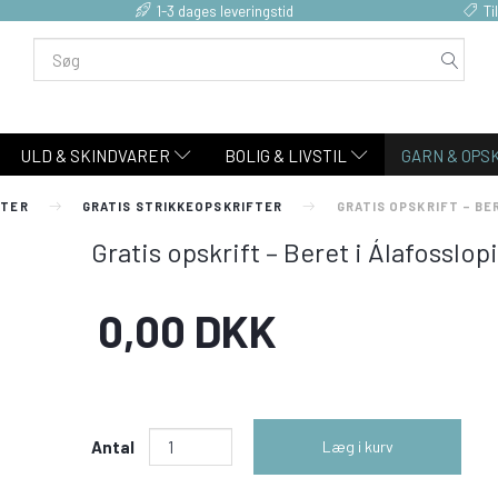
1-3 dages leveringstid
Ti
ULD & SKINDVARER
BOLIG & LIVSTIL
GARN & OPS
FTER
GRATIS STRIKKEOPSKRIFTER
GRATIS OPSKRIFT – BE
Gratis opskrift – Beret i Álafosslop
0,00 DKK
Antal
Læg i kurv