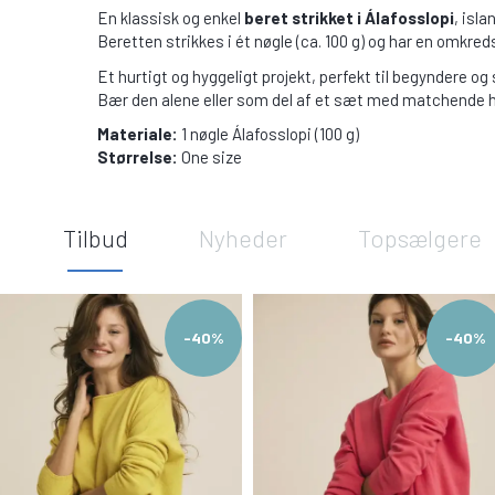
En klassisk og enkel
beret strikket i Álafosslopi
, isl
Beret­ten strikkes i ét nøgle (ca. 100 g) og har en omkr
Et hurtigt og hyggeligt projekt, perfekt til begyndere og 
Bær den alene eller som del af et sæt med matchende ha
Materiale:
1 nøgle Álafosslopi (100 g)
Størrelse:
One size
Tilbud
Nyheder
Topsælgere
-40%
-40%