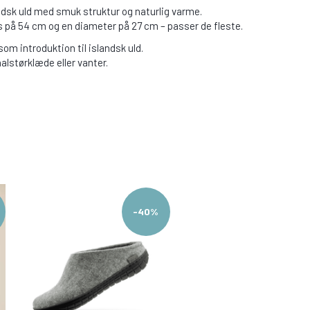
andsk uld med smuk struktur og naturlig varme.
eds på 54 cm og en diameter på 27 cm – passer de fleste.
som introduktion til islandsk uld.
lstørklæde eller vanter.
-40%
-4