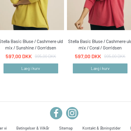
Stella Basic Bluse / Cashmere uld
Stella Basic Bluse / Cashmere ul
mix / Sunshine / Gorridsen
mix / Coral / Gorridsen
597,00 DKK
597,00 DKK
995,00 DKK
995,00 DKK
Læg i kurv
Læg i kurv
r vi
Betingelser & Vilkår
Sitemap
Kontakt & åbningstider