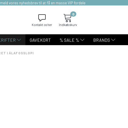
lmeld vores nyhedsbrev til at få en masse VIP fordele
0
Kontakt os her
Indkøbskurv
KRIFTER
GAVEKORT
% SALE %
BRANDS
RET I ÁLAFOSSLOPI
i