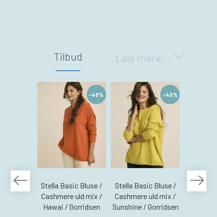
Tilbud
Læs mere...
-40%
-40%
Stella Basic Bluse /
Stella Basic Bluse /
Stella Ba
Cashmere uld mix /
Cashmere uld mix /
Cashmere
Hawai / Gorridsen
Sunshine / Gorridsen
Coral /