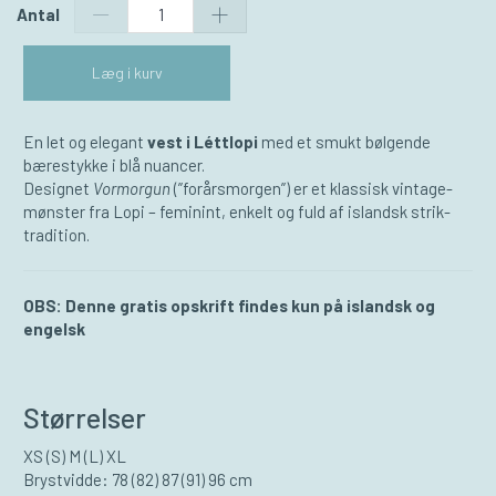
Antal
Læg i kurv
En let og elegant
vest i Léttlopi
med et smukt bølgende
bærestykke i blå nuancer.
Designet
Vormorgun
(”forårsmorgen”) er et klassisk vintage­
mønster fra Lopi – feminint, enkelt og fuld af islandsk strik­
tradition.
OBS: Denne gratis opskrift findes kun på islandsk og
engelsk
Størrelser
XS (S) M (L) XL
Brystvidde: 78 (82) 87 (91) 96 cm