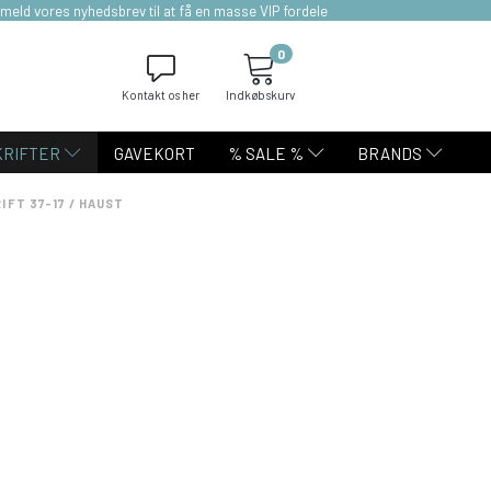
lmeld vores nyhedsbrev til at få en masse VIP fordele
0
Kontakt os her
Indkøbskurv
KRIFTER
GAVEKORT
% SALE %
BRANDS
IFT 37-17 / HAUST