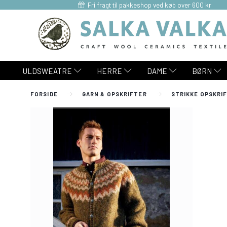
Fri fragt til pakkeshop ved køb over 600 kr
ULDSWEATRE
HERRE
DAME
BØRN
FORSIDE
GARN & OPSKRIFTER
STRIKKE OPSKRI