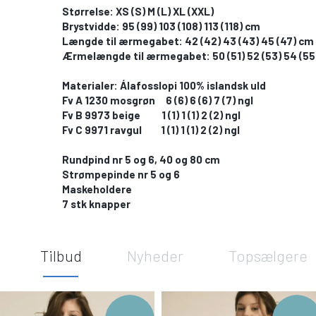
Størrelse: XS (S) M (L) XL (XXL)
​Brystvidde: 95 (99) 103 (108) 113 (118) cm
​Længde til ærmegabet: 42 (42) 43 (43) 45 (47) cm
​Ærmelængde til ærmegabet: 50 (51) 52 (53) 54 (55
​Materialer: Álafosslopi 100% islandsk uld
​Fv A 1230 mosgrøn 6 (6) 6 (6) 7 (7) ngl
​Fv B 9973 beige 1 (1) 1 (1) 2 (2) ngl
​Fv C 9971 ravgul 1 (1) 1 (1) 2 (2) ngl
Rundpind nr 5 og 6, 40 og 80 cm
​Strømpepinde nr 5 og 6
Maskeholdere
​7 stk knapper
Tilbud
Nyheder
Topsælgere