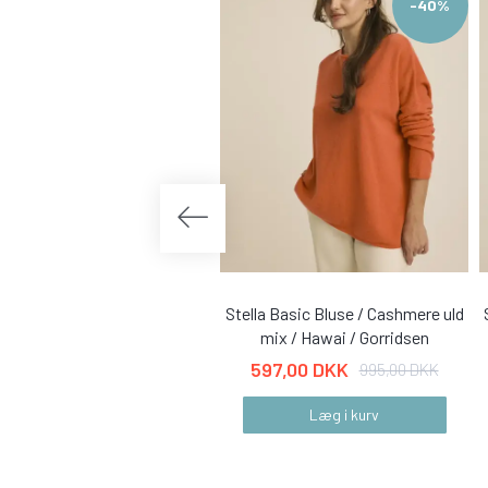
-40%
Stella Basic Bluse / Cashmere uld
mix / Hawai / Gorridsen
597,00 DKK
995,00 DKK
Læg i kurv