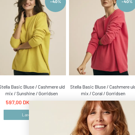
-40%
-40%
Stella Basic Bluse / Cashmere uld
Stella Basic Bluse / Cashmere ul
mix / Sunshine / Gorridsen
mix / Coral / Gorridsen
597,00 DKK
597,00 DKK
995,00 DKK
995,00 DKK
Læg i kurv
Læg i kurv