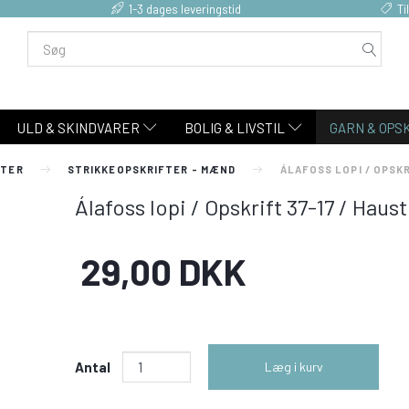
1-3 dages leveringstid
Ti
ULD & SKINDVARER
BOLIG & LIVSTIL
GARN & OPS
FTER
STRIKKEOPSKRIFTER - MÆND
ÁLAFOSS LOPI / OPSKR
Álafoss lopi / Opskrift 37-17 / Haust
29,00 DKK
Antal
Læg i kurv