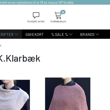
lmeld vores nyhedsbrev til at få en masse VIP fordele
0
Kontakt os her
Indkøbskurv
KRIFTER
GAVEKORT
% SALE %
BRANDS
K
 K.Klarbæk