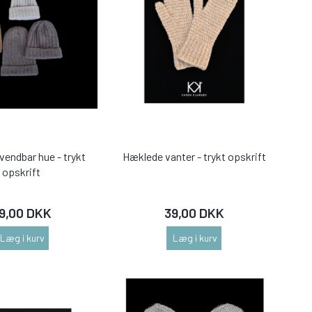
 vendbar hue - trykt
Hæklede vanter - trykt opskrift
opskrift
9,00 DKK
39,00 DKK
Læg i kurv
Læg i kurv