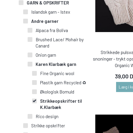
GARN & OPSKRIFTER
Islandsk garn - Istex
Andre garner
Alpaca fra Boliva
Brushed Lace/ Mohair by
Canard
Strikkede puls
Onion garn
snoninger - trykt op
Karen Klarbæk garn
Organic 
Fine Organic wool
39,00 
Plastik garn Recycled ♻
Læg i k
Økologisk Bomuld
Strikkeopskrifter til
K.Klarbæk
Rico design
Strikke opskrifter