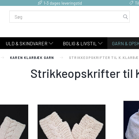
1-3 dages leveringstid
Ti
ULD & SKINDVARER
BOLIG & LIVSTIL
GARN & OPS
KAREN KLARBÆK GARN
STRIKKEOPSKRIFTER TIL K.KLARBÆ
Strikkeopskrifter til