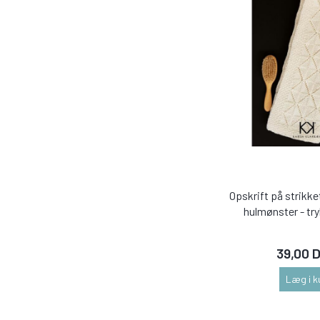
Opskrift på strikk
hulmønster - try
39,00 
Læg i k