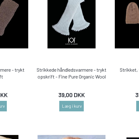
mere - trykt
Strikkede håndledsvarmere - trykt
Strikket,
ft
opskrift - Fine Pure Organic Wool
DKK
39,00 DKK
3
urv
Læg i kurv