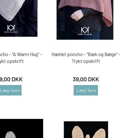
cho - "A Warm Hug" -
Hæklet poncho - "Bæk og Bølge" -
ykt opskrift
Trykt opskrift
9,00 DKK
39,00 DKK
Læg i kurv
Læg i kurv