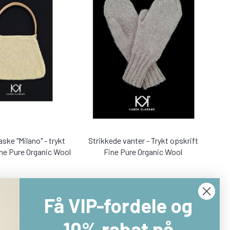
aske "Milano" - trykt
Strikkede vanter - Trykt opskrift
ine Pure Organic Wool
Fine Pure Organic Wool
9,00 DKK
39,00 DKK
Få VIP-fordele og
Læg i kurv
Læg i kurv
10% rabat på