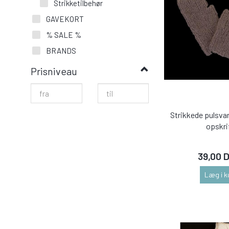
Strikketilbehør
GAVEKORT
% SALE %
BRANDS
Prisniveau
Strikkede pulsvar
opskri
39,00 
Læg i k