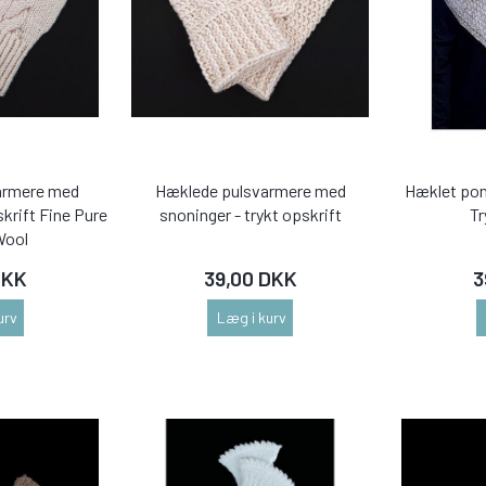
varmere med
Hæklede pulsvarmere med
Hæklet pon
skrift Fine Pure
snoninger - trykt opskrift
Tr
Wool
DKK
39,00 DKK
3
urv
Læg i kurv