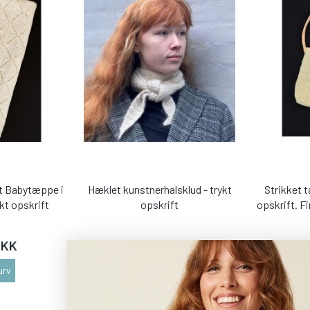
et Babytæppe i
Hæklet kunstnerhalsklud - trykt
Strikket t
kt opskrift
opskrift
opskrift. F
DKK
39,00 DKK
3
urv
Læg i kurv