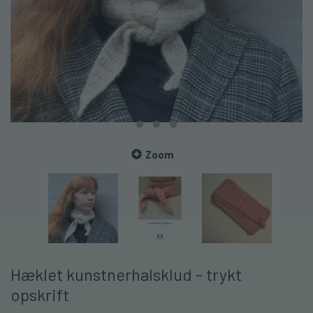
Zoom
Hæklet kunstnerhalsklud - trykt
opskrift