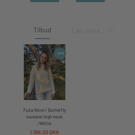
Tilbud
Læs mere...
-20%
Fuza Wool / Butterfly
sweater high neck
/White
1.199,20 DKK