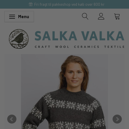
Fri fragt til pakkeshop ved køb over 600 kr
Menu
Skifte navigation