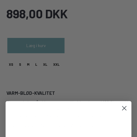
898,00 DKK
Læg i kurv
XS
S
M
L
XL
XXL
VARM-BLØD-KVALITET
Elegant koksgrå uldsweater med hvide stjerner i 100 % ren uld.
Produceret af Norske Norwool & Gjestal fra Oltedalen, som er
en af de bedste og førende uld spinderier i Norge.
Vores model er 173cm høj, vejer 63 kg og bruger str. S