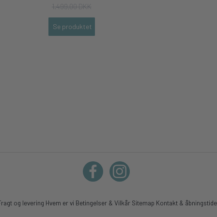
1.499,00 DKK
Se produktet
Fragt og levering
Hvem er vi
Betingelser & Vilkår
Sitemap
Kontakt & åbningstide