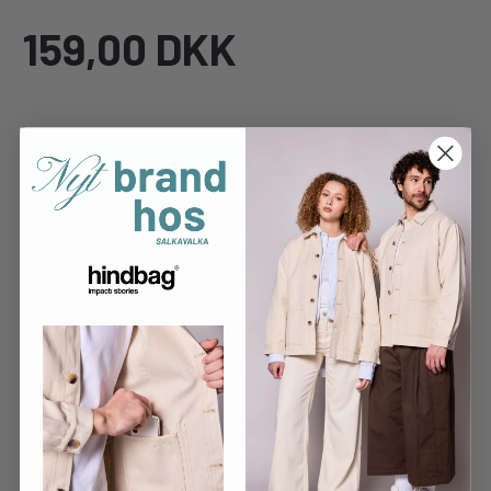
159,00 DKK
Læg i kurv
36/38
39/41
VARM • BLØD • KVALITETSULD
De lækre tynde uldsokker fra Gorridsen giver den ultamative
luksusfølelse, yderst fin, bløde og ekstra sidstærke sokker du
vil elske. en unik blanding af kashmir og uld,- en rigtig dejlig
luxus gaveidé
INDHOLD
: Kashmir mix. 35% uld / 14% kashmir / 23% Viscose