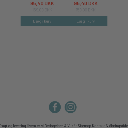
95,40 DKK
95,40 DKK
95,4
159,00 DKK
159,00 DKK
159,
Læg i kurv
Læg i kurv
Læg 
Fragt og levering
Hvem er vi
Betingelser & Vilkår
Sitemap
Kontakt & åbningstide