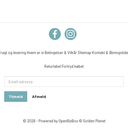
Fragt og levering
Hvem er vi
Betingelser & Vilkår
Sitemap
Kontakt & åbningstide
Returlabel
Fortryd købet
Email-
adresse
Tilmeld
Afmeld
© 2026 - Powered by
OpenBizBox
©
Golden Planet