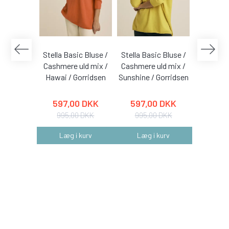
Stella Basic Bluse /
Stella Basic Bluse /
Stella Ba
Cashmere uld mix /
Cashmere uld mix /
Cashmere
Hawai / Gorridsen
Sunshine / Gorridsen
Coral /
597,00 DKK
597,00 DKK
597,
995,00 DKK
995,00 DKK
995,
Læg i kurv
Læg i kurv
Læg 