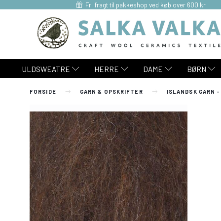
Fri fragt til pakkeshop ved køb over 600 kr
ULDSWEATRE
HERRE
DAME
BØRN
FORSIDE
GARN & OPSKRIFTER
ISLANDSK GARN -