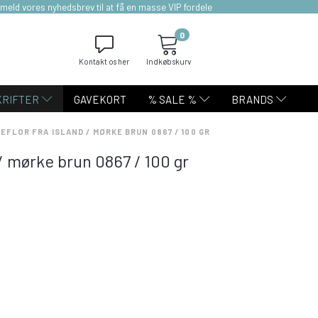
lmeld vores nyhedsbrev til at få en masse VIP fordele
0
Kontakt os her
Indkøbskurv
KRIFTER
GAVEKORT
% SALE %
BRANDS
EFLOR FRA ISLAND / MØRKE BRUN 0867 / 100 GR
 / mørke brun 0867 / 100 gr