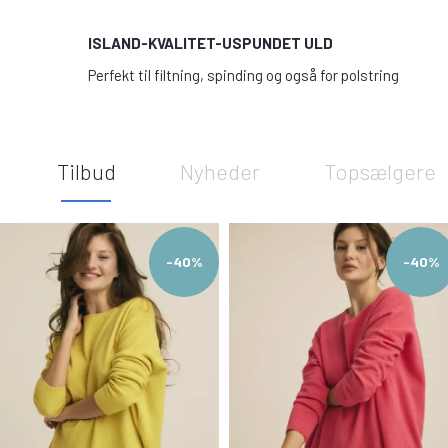
ISLAND-KVALITET-USPUNDET ULD
Perfekt til filtning, spinding og også for polstring
Tilbud
Nyheder
Topsælgere
-40%
-40%