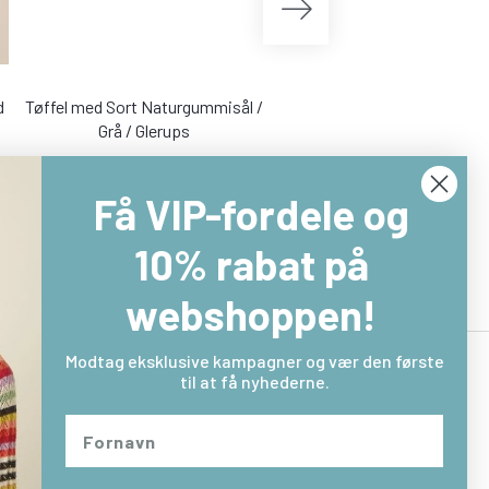
d
Tøffel med Sort Naturgummisål /
Liva strik i Green Future Wo
Grå / Glerups
Gorridsen Apple Blue
390,00 DKK
837,00 DKK
650,00 DKK
1.395,00 D
Få VIP-fordele og
Læg i kurv
Læg i kurv
10% rabat på
webshoppen!
Modtag eksklusive kampagner og vær den første
til at få nyhederne.
Returlabel
Fortryd købet