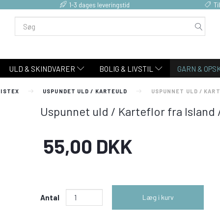
1-3 dages leveringstid
Ti
ULD & SKINDVARER
BOLIG & LIVSTIL
GARN & OPS
 ISTEX
USPUNDET ULD / KARTEULD
USPUNNET ULD / KART
Uspunnet uld / Karteflor fra Island
55,00 DKK
Antal
Læg i kurv