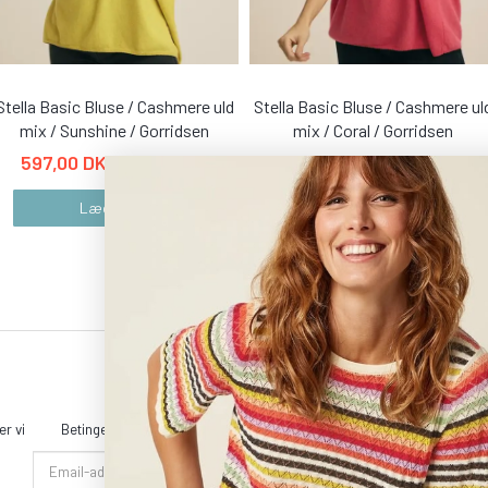
Stella Basic Bluse / Cashmere uld
Stella Basic Bluse / Cashmere ul
mix / Sunshine / Gorridsen
mix / Coral / Gorridsen
597,00 DKK
597,00 DKK
995,00 DKK
995,00 DKK
Læg i kurv
Læg i kurv
r vi
Betingelser & Vilkår
Sitemap
Kontakt & åbningstider
Email-
adresse