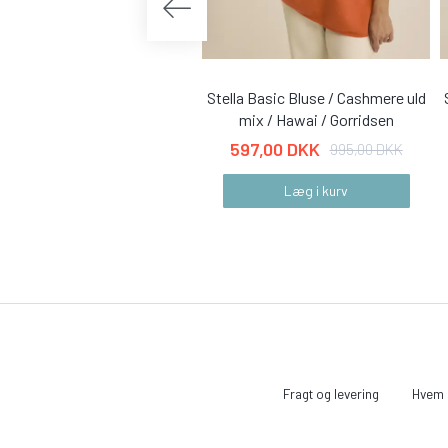
Stella Basic Bluse / Cashmere uld
mix / Hawai / Gorridsen
597,00 DKK
995,00 DKK
Læg i kurv
Fragt og levering
Hvem e